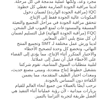
مجرد وعد، ولكنها عملية مدمجة في كل مرحلة.
لدينا مراقبة الجودة الصارمة تغطي كل خطوة:
مراقبة
IQC (مراقبة الجودة الواردة) لضمان دخول
المكونات عالية الجودة فقط إلى الإنتاج.
الجودة
تتحقق مراقبة الجودة في مراحل التجميع والتعبئة
المسبقة والمستودعات لمنع العيوب قبل الشحن.
FQC (مراقبة الجودة النهائية) قبل التسليم لضمان
اتصل
أن كل منتج يلبي أعلى المعايير.
بنا
لدينا ورش عمل مختلفة لـ SMT وتجميع المنتج
النهائي، وتخضع كل وحدة لتصحيح الأخطاء
والاختبار المتكرر أثناء الإنتاج، مما يؤدي إلى القضاء
أخبار
على الأخطاء قبل أن تصل إلى عملائنا.
لتلبية متطلبات السوق المتنامية، تقوم شركتنا
بتشغيل خطوط إنتاج متعددة، ومبنى مصنع حديث،
مدونة
ومعدات اختبار الطيف المتقدمة، مما يضمن
الكفاءة دون المساس بالجودة.
نرحب أيضًا بالعملاء من جميع أنحاء العالم للقيام
اطلب
بزيارات ميدانية - لأن رؤية عملياتنا أثناء التنفيذ هي
اقتباس
أفضل طريقة لتجربة التزامنا بالتميز.