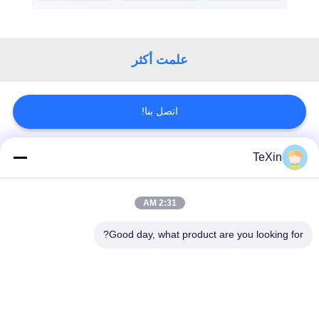
علمت أكثر
اتصل بنا!
TeXin
فئات شعبية
جميع
2:31 AM
وحدة تشويش
وحدة تشويش الإشارة
الطائرات بدون طيار
Good day, what product are you looking for?
وحدة تشويش FPV
مضخم طاقة RF
مكبر طاقة النطاق