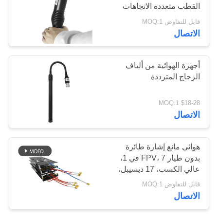
القطب متعددة الاتجاهات
خريطة
الهوائية المزدوجة لجهاز
قابل للتفاوض MOQ:1
الموقع
مكافحة الطائرات بدون
18
الاتصال
طيار
مكبر طاقة النطاق
PRIVACY
أجهزة الهوائية من ألياف
العريض
POLICY
الزجاج المترددة
$18-28 MOQ:1
الاتصال
15
هوائي مانع إشارة طائرة
بدون طيار FPV، 7 في 1،
مضخم أحادي الاتجاه
عالي الكسب، 17 ديسيبل،
واي فاي 2.4 جيجاهرتز، 5.2
قابل للتفاوض MOQ:1
جيجاهرتز، 5.8 جيجاهرتز،
الاتصال
ثنائي الاتجاه، PCB