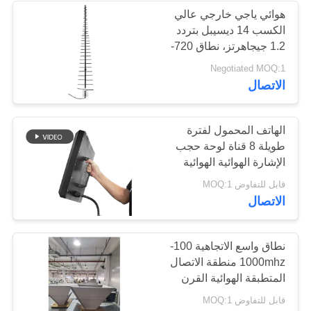
هوائي ياجي خارجي عالي
الكسب 14 ديسيبل بتردد
12
1.2 جيجاهرتز، نطاق 720-
1020 ميجاهرتز، لحجب
Negotiated MOQ:1
مكبر ثنائي الاتجاه
الطائرات بدون طيار من
الاتصال
الشركة المصنعة للمعدات
الأصلية (OEM)
الهاتف المحمول لفترة
طويلة 8 قناة لوحة حجب
الإشارة الهوائية الهوائية
لنظام التشويش المحمول
96
قابل للتفاوض MOQ:1
للطائرات بدون طيار
الاتصال
جهاز تشويش إشارات
الطائرات بدون طيار
نطاق واسع الاتجاهية 100-
1000mhz منطقة الاتصال
المتطبقة الهوائية القرن
قابل للتفاوض MOQ:1