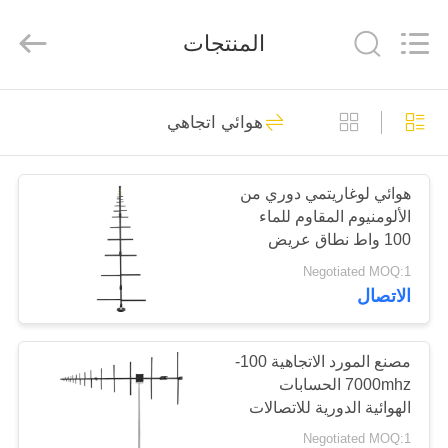
2026
Amplifier
module.
المنتجات
All
Rights
Reserved.
الصفحة
45
هوائي اتجاهي
الرئيسية
وحدة تشويش الإشارة
هوائي لوغاريتمي دوري من
منتجات
الألومنيوم المقاوم للماء
100 واط نطاق عريض
معلومات
100-1000 ميجاهرتز
Negotiated MOQ:1
الاتصال
عنا
21
وحدة تشويش
جولة
مصنع المورد الاتجاهية 100-
7000mhz الحسابات
في
الطائرات بدون طيار
الهوائية الدورية للاتصالات
المعمل
الخارجية
Negotiated MOQ:1