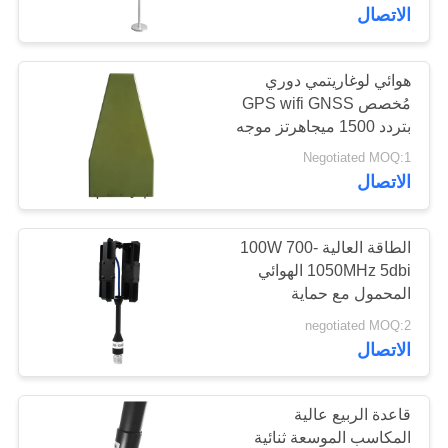
الاتصال
مراقبة
الجودة
هوائي لوغاريتمي دوري
109
مُخصص GPS wifi GNSS
بتردد 1500 ميجاهرتز موجه
وحدة تشويش FPV
اتصل
لمكافحة التشويش على
Negotiated MOQ:1
الطائرات بدون طيار
بنا
الاتصال
أخبار
الطاقة العالية 100W 700-
1050MHz 5dbi الهوائي
المحمول مع حماية
36
مدونة
الألومنيوم 337 * 130 *
negotiated MOQ:2
24mm الاستقطاب الأفقي
الاتصال
مضخم طاقة RF
اطلب
اقتباس
قاعدة الربيع عالية
المكاسب الموسعة ثنائية