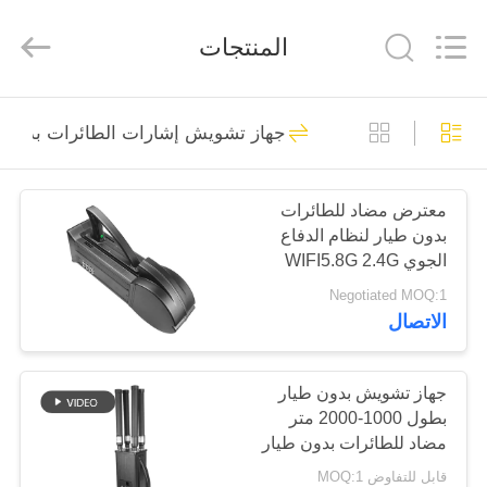
2026
Amplifier
module.
المنتجات
All
Rights
Reserved.
الصفحة
45
جهاز تشويش إشارات الطائرات بدون 
الرئيسية
وحدة تشويش الإشارة
معترض مضاد للطائرات
منتجات
بدون طيار لنظام الدفاع
الجوي WIFI5.8G 2.4G
معلومات
GPS بدون طيار
Negotiated MOQ:1
الاتصال
عنا
21
وحدة تشويش
جولة
جهاز تشويش بدون طيار
بطول 1000-2000 متر
في
الطائرات بدون طيار
مضاد للطائرات بدون طيار
المعمل
لـ Mavic3 Mavic2
قابل للتفاوض MOQ:1