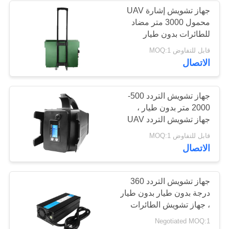
جهاز تشويش إشارة UAV
محمول 3000 متر مضاد
12
للطائرات بدون طيار
قابل للتفاوض MOQ:1
مكبر ثنائي الاتجاه
الاتصال
جهاز تشويش التردد 500-
2000 متر بدون طيار ،
جهاز تشويش التردد UAV
Killer 2.4 جيجا هرتز
96
قابل للتفاوض MOQ:1
الاتصال
جهاز تشويش إشارات
الطائرات بدون طيار
جهاز تشويش التردد 360
درجة بدون طيار بدون طيار
، جهاز تشويش الطائرات
بدون طيار IPX 7 مقاوم
Negotiated MOQ:1
للماء