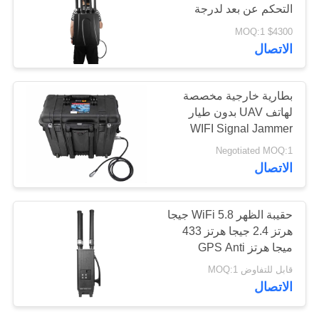
التحكم عن بعد لدرجة
خريطة
الحرارة المحيطة -35oC /
$4300 MOQ:1
الموقع
50oC
18
الاتصال
مكبر طاقة النطاق
PRIVACY
بطارية خارجية مخصصة
العريض
POLICY
لهاتف UAV بدون طيار
WIFI Signal Jammer
Shield Device
Negotiated MOQ:1
الاتصال
15
حقيبة الظهر WiFi 5.8 جيجا
هرتز 2.4 جيجا هرتز 433
مضخم أحادي الاتجاه
ميجا هرتز GPS Anti
Drone Jammer Drone
قابل للتفاوض MOQ:1
Signal Blocker
الاتصال