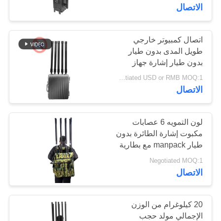
الاتصال
مراقبة
الجودة
اتصال كمبيوتر خارجي
109
طويل المدى بدون طيار
بدون طيار إشارة جهاز
وحدة تشويش FPV
اتصل
تشويش لمستودع النفط
Negotiated USD or RMB MOQ:1
بنا
الاتصال
أخبار
لون التمويه 6 عصابات
مكبوت إشارة الطائرة بدون
طيار manpack مع بطارية
36
مدونة
قابلة لإعادة الشحن
Negotiated MOQ:1
الاتصال
مضخم طاقة RF
اطلب
اقتباس
20 كيلوغرام من الوزن
الإجمالي مولد حجب