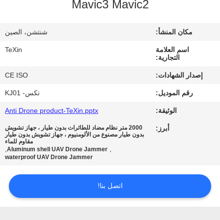
Mavic3 Mavic2
مراقبة
مكان المنشأ:
شنتشن، الصين
الجودة
اسم العلامة
TeXin
التجارية:
اتصل
إصدار الشهادات:
CE ISO
بنا
رقم الموديل:
تكس- KJ01
الوثيقة:
Anti Drone product-TeXin.pptx
أخبار
أبرز:
2000 متر نظام مضاد للطائرات بدون طيار ، جهاز تشويش
بدون طيار مصنوع من الألومنيوم ، جهاز تشويش بدون طيار
مقاوم للماء
مدونة
,
,
Aluminum shell UAV Drone Jammer
waterproof UAV Drone Jammer
اطلب
اتصل بنا!
اقتباس