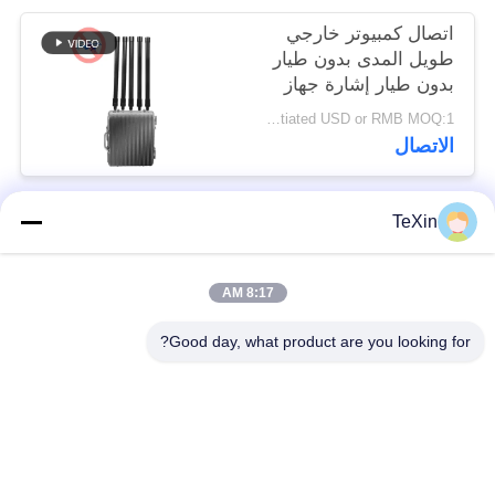
اتصال كمبيوتر خارجي
طويل المدى بدون طيار
بدون طيار إشارة جهاز
تشويش لمستودع النفط
Negotiated USD or RMB MOQ:1
الاتصال
TeXin
فئات شعبية
جميع
8:17 AM
وحدة تشويش
وحدة تشويش الإشارة
الطائرات بدون طيار
Good day, what product are you looking for?
وحدة تشويش FPV
مضخم طاقة RF
مكبر طاقة النطاق
مضخم أحادي الاتجاه
العريض