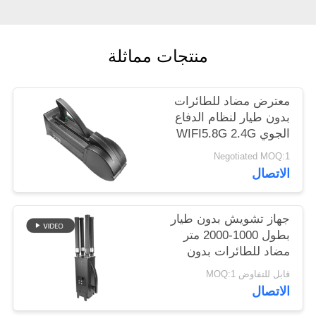
خريطة
الموقع
منتجات مماثلة
PRIVACY
معترض مضاد للطائرات
POLICY
بدون طيار لنظام الدفاع
الجوي WIFI5.8G 2.4G
GPS بدون طيار
Negotiated MOQ:1
الاتصال
جهاز تشويش بدون طيار
بطول 1000-2000 متر
مضاد للطائرات بدون
طيار لـ Mavic3 Mavic2
قابل للتفاوض MOQ:1
الاتصال