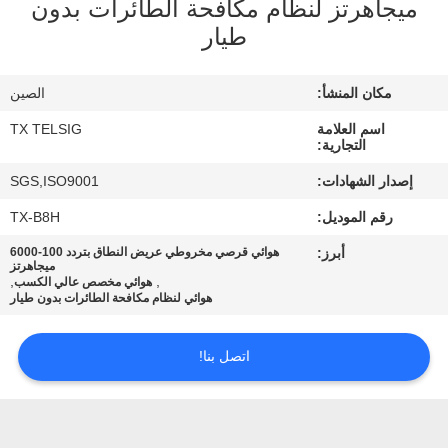
ميجاهرتز لنظام مكافحة الطائرات بدون
طيار
مراقبة
الجودة
مكان المنشأ:
الصين
اسم العلامة
TX TELSIG
اتصل
التجارية:
بنا
إصدار الشهادات:
SGS,ISO9001
رقم الموديل:
TX-B8H
أخبار
أبرز:
هوائي قرصي مخروطي عريض النطاق بتردد 100-6000
ميجاهرتز
,
,
هوائي مخصص عالي الكسب
هوائي لنظام مكافحة الطائرات بدون طيار
مدونة
اتصل بنا!
اطلب
اقتباس