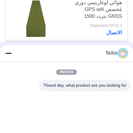
هوائي لوغاريتمي دوري
مُخصص GPS wifi
GNSS بتردد 1500
ميجاهرتز موجه لمكافحة
Negotiated MOQ:1
التشويش على الطائرات
الاتصال
بدون طيار
TeXin
فئات شعبية
جميع
8:09 PM
وحدة تشويش
وحدة تشويش الإشارة
الطائرات بدون طيار
Good day, what product are you looking for?
وحدة تشويش FPV
مضخم طاقة RF
مكبر طاقة النطاق
مضخم أحادي الاتجاه
العريض