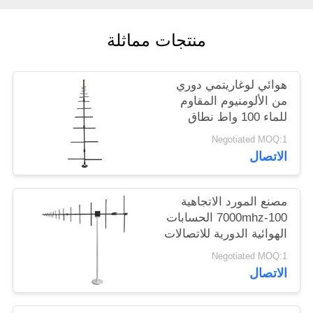
خريطة
الموقع
منتجات مماثلة
PRIVACY
هوائي لوغاريتمي دوري
من الألومنيوم المقاوم
POLICY
للماء 100 واط نطاق
عريض 100-1000
Negotiated MOQ:1
ميجاهرتز
الاتصال
مصنع المورد الاتجاهية
100-7000mhz الحسابات
الهوائية الدورية للاتصالات
الخارجية
Negotiated MOQ:1
الاتصال