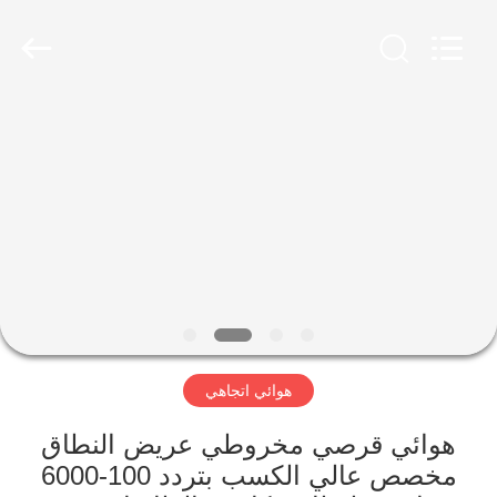
2026
Amplifier
module.
All
Rights
Reserved.
الصفحة
الرئيسية
منتجات
معلومات
عنا
هوائي اتجاهي
جولة
في
هوائي قرصي مخروطي عريض النطاق
مخصص عالي الكسب بتردد 100-6000
المعمل