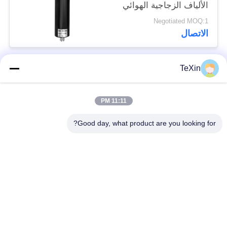
الألياف الزجاجية الهوائي
للدفاع عن الطائرات
Negotiated MOQ:1
بدون طيار
الاتصال
TeXin
فئات شعبية
جميع
11:11 PM
وحدة تشويش
وحدة تشويش الإشارة
الطائرات بدون طيار
Good day, what product are you looking for?
وحدة تشويش FPV
مضخم طاقة RF
مكبر طاقة النطاق
مضخم أحادي الاتجاه
العريض
جهاز تشويش إشارات