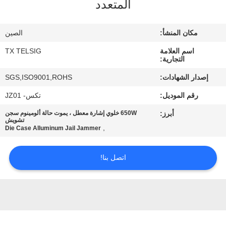
المتعدد
مراقبة
مكان المنشأ:
الصين
الجودة
اسم العلامة
TX TELSIG
التجارية:
اتصل
إصدار الشهادات:
SGS,ISO9001,ROHS
بنا
رقم الموديل:
تكس- JZ01
أبرز:
650W خلوي إشارة معطل ، يموت حالة ألومينوم سجن
أخبار
تشويش
,
Die Case Alluminum Jail Jammer
مدونة
اتصل بنا!
اطلب
اقتباس