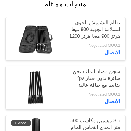
منتجات مماثلة
خريطة
الموقع
نظام التشويش الجوي
للسلامة الجوية 800 ميغا
PRIVACY
هرتز 900 ميغا هرتز 1200
POLICY
ميغا هرتز 2400 ميغا هرتز
Negotiated MOQ:1
الاتصال
سجن مضاد للماء سجن
طائرة بدون طيار fpv
ضابط مع طاقة عالية
نظام النطاق المتعدد
Negotiated MOQ:1
الاتصال
3.5 ديسيبل مكاسب 500
متر المدى النحاس الخام