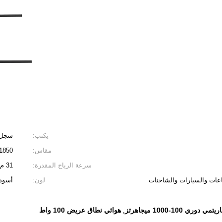
يكتب:
سجل 
مقاس:
1850*1800*80 مللي مت
سرعة الرياح المقدرة:
31 م / ث
اعات والسيارات والشاحنات
لون:
أسود
دوري 100-1000 ميجاهرتز
هوائي نطاق عريض 100 واط
,