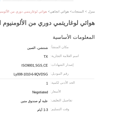
منزل
>
المنتجات
>
هوائي اتجاهي
>
هوائي لوغاريتمي دوري من الألومنيوم المقاوم للماء 100 واط
هوائي لوغاريتمي دوري من الألومنيوم المقاوم للماء 100 واط نطاق ع
المعلومات الأساسية
مكان المنشأ:
شنتشن، الصين
اسم العلامة التجارية:
TX
إصدار الشهادات:
ISO9001,SGS,CE
رقم الموديل:
Ly008-1010-6-9QVDSG
الحد الأدنى لكمية:
1
الأسعار:
Negotiated
تفاصيل التغليف:
علبة أو صندوق متين
وقت التسليم:
1-3 أيام