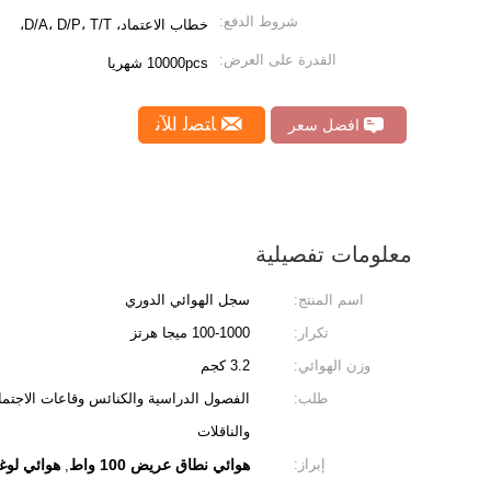
شروط الدفع:
خطاب الاعتماد، D/A، D/P، T/T،
القدرة على العرض:
10000pcs شهريا
ﺎﺘﺼﻟ ﺍﻶﻧ
افضل سعر
معلومات تفصيلية
اسم المنتج:
سجل الهوائي الدوري
تكرار:
100-1000 ميجا هرتز
وزن الهوائي:
3.2 كجم
طلب:
الفصول الدراسية والكنائس وقاعات الاجتم
والناقلات
إبراز:
هوائي نطاق عريض 100 واط
هوائي لوغاريتمي 
,