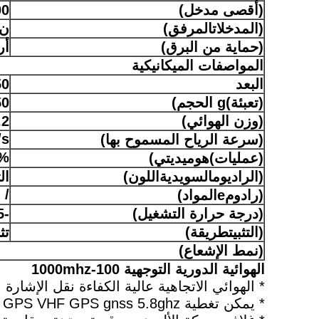
(أقصى مدخل)
100
(
المدخلات
المرفق)
ن-
(حماية من البرق)
أر
المواصفات الميكانيكية
البعد
0*80
(تعبئة)
g الحجم)
2050*800
(وزن الهوائي)
3.2 
/s
(سرعة الرياح المسموح بها)
5%
(عمليات)
هومي
ديتي)
(
الراديو
م
السويدية
اللون)
ال
/
(
رادو
م
e
المواد)
(درجة حرارة التشغيل)
-55 إلى 70 درجة مئوية
(
التثبيت
طريقة)
تث
(نمط الإشعاع)
الهوائية الدورية التوجهية 100-1000mhz
* الهوائي الاتجاهية عالية الكفاءة نقل الإشارة
* يمكن تغطية 2G 3G 4G 5G WIFI GPS VHF GPS gnss 5.8ghz وإشارات أخرى، واختيار وتخصيصها وفقا لاحتياجاتك