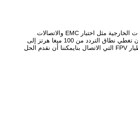
Ly008-1010-6-9QVDSG هو الهوائي الدوري ذو الوصول العالي ، يستخدم بشكل رئيسي في الاتصالات الخارجية مثل اختبار EMC والاتصالات
ومراقبة الإشارات ومجالات أخرى.الهوائي الدوري 100-7000 ميغاهرتز هو هوائي الدوري خاصيمكن أن تغطي نطاق التردد من 100 ميغا هرتز إلى
7000 ميغا هرتز التي تمتلك وظيفة قوية من إشارة الإرسال.لذا إذا كنت مهددا من قبل طائرة بدون طيار FPV التي الاتصال بنايمكننا أن نقدم الحل