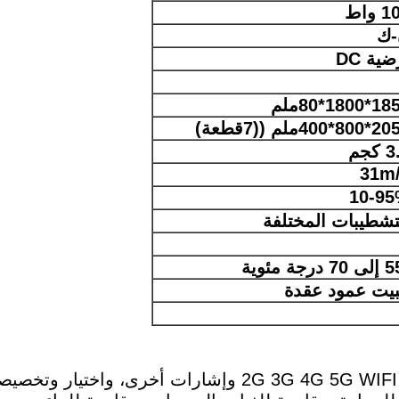
 واط
ك
ضية DC
1850*180
ملم
*400ملم ((7قطعة)
كجم
31m
10-9
تشطيبات المختلفة
بيت عمود عقدة