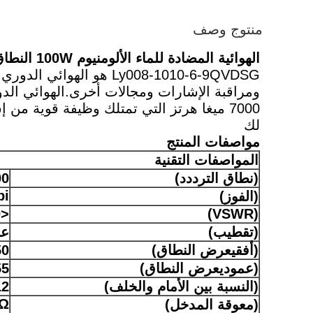
منتوج وصف
الهوائية المضادة للماء الألومنيوم 100W النطاق العريض 100-1000mhz لوغ الهوائي الدوري
لك
مواصفات المنتج
المواصفات التقنية
(
نطاق التردد
د)
000
bi
(الفوز)
<2.0
VSWR)
(
(تقطيب)
عم
(أفقي
عرض النطاق
)
-50
(عمودي
عرض النطاق
)
55 در
(النسبة بين الأمام والخلف)
12 ديس
0Ω
(معوقة المدخل)