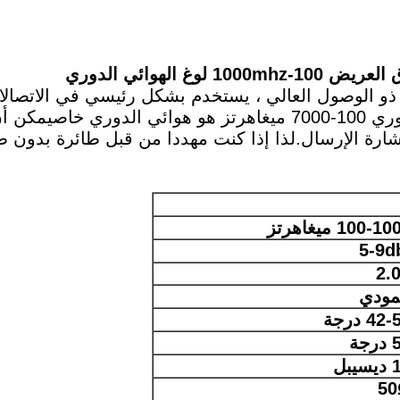
100-1 ميغاهرتز
5-9d
ودي
42 درجة
جة
يبل
5