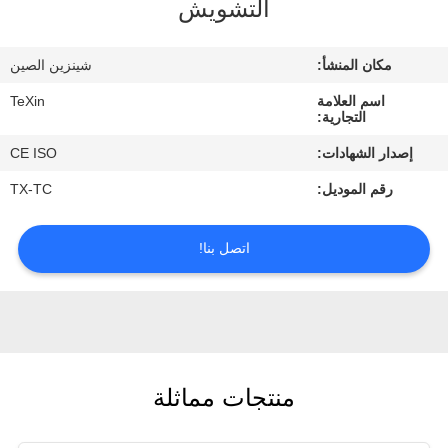
التشويش
مراقبة
مكان المنشأ:
شينزين الصين
الجودة
اسم العلامة
TeXin
التجارية:
اتصل
إصدار الشهادات:
CE ISO
بنا
رقم الموديل:
TX-TC
أخبار
اتصل بنا!
مدونة
اطلب
منتجات مماثلة
اقتباس