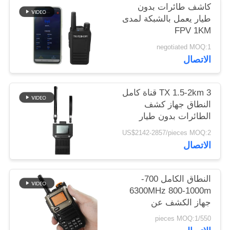
كاشف طائرات بدون
خريطة
طيار يعمل بالشبكة لمدى
الموقع
FPV 1KM
negotiated MOQ:1
PRIVACY
الاتصال
POLICY
TX 1.5-2km 3 قناة كامل
النطاق جهاز كشف
الطائرات بدون طيار
يدوي
US$2142-2857/pieces MOQ:2
الاتصال
النطاق الكامل 700-
6300MHz 800-1000m
جهاز الكشف عن
الطائرات بدون طيار
550/pieces MOQ:1
الحماية الأمنية مع 360