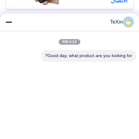
الاتصال
درجة مجموعة التشويش
TeXin
فئات شعبية
جميع
4:13 PM
وحدة تشويش
وحدة تشويش الإشارة
الطائرات بدون طيار
Good day, what product are you looking for?
وحدة تشويش FPV
مضخم طاقة RF
مكبر طاقة النطاق
مضخم أحادي الاتجاه
العريض
جهاز تشويش إشارات
مكبر ثنائي الاتجاه
الطائرات بدون طيار