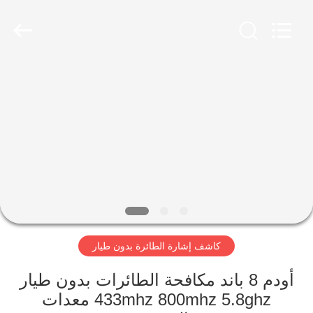
2026
Amplifier
module.
All
Rights
Reserved.
الصفحة
الرئيسية
منتجات
معلومات
عنا
كاشف إشارة الطائرة بدون طيار
جولة
في
أودم 8 باند مكافحة الطائرات بدون طيار
433mhz 800mhz 5.8ghz معدات
المعمل