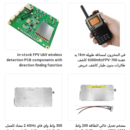
مراقبة
الجودة
اتصل
بنا
في المخزون لمسافة طويلة 1km يد
In-stock FPV UAV wireless
عقدة 700-6300mhzFPV كاشف
detection PCB components with
طائرات بدون طيار كاشف عريض
direction finding function
أخبار
مدونة
اطلب
اقتباس
مضخم تعديل عالي الطاقة 200 واط
300 واط واي فاي 2.4GHz مضاد للعمل,