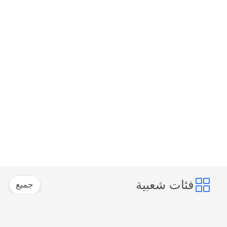
فئات شعبية
جميع
وحدة تشويش
وحدة تشويش الإشارة