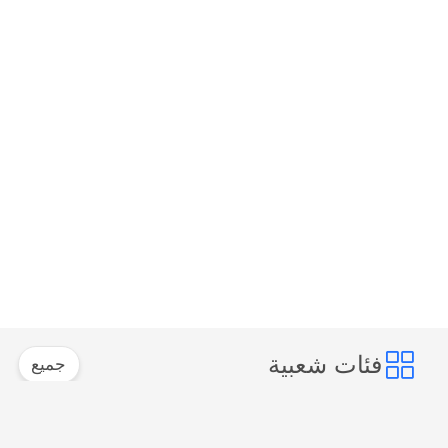
فئات شعبية
جميع
وحدة تشويش
وحدة تشويش الإشارة