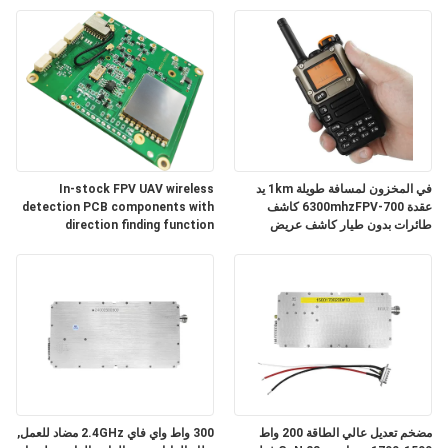
مراقبة
الجودة
اتصل
بنا
في المخزون لمسافة طويلة 1km يد
In-stock FPV UAV wireless
عقدة 700-6300mhzFPV كاشف
detection PCB components with
طائرات بدون طيار كاشف عريض
direction finding function
أخبار
مدونة
اطلب
اقتباس
مضخم تعديل عالي الطاقة 200 واط
300 واط واي فاي 2.4GHz مضاد للعمل,