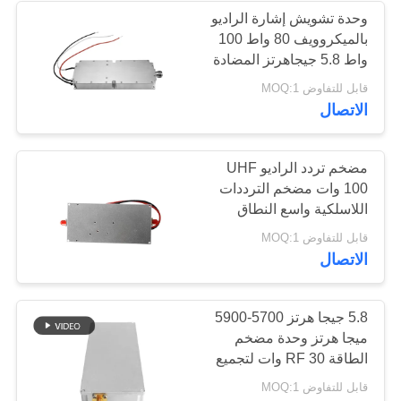
وحدة تشويش إشارة الراديو
بالميكروويف 80 واط 100
12
واط 5.8 جيجاهرتز المضادة
للطائرات بدون طيار DJI
قابل للتفاوض MOQ:1
مكبر ثنائي الاتجاه
لنظام الأمن
الاتصال
مضخم تردد الراديو UHF
100 وات مضخم الترددات
اللاسلكية واسع النطاق
لجهاز تشويش الإشارة
96
قابل للتفاوض MOQ:1
الاتصال
جهاز تشويش إشارات
الطائرات بدون طيار
5.8 جيجا هرتز 5700-5900
ميجا هرتز وحدة مضخم
الطاقة RF 30 وات لتجميع
جهاز تشويش الإشارة
قابل للتفاوض MOQ:1