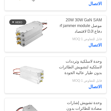
بدون طيار وحدة التشويش
الاتصال
مراقبة
الجودة
20W 30W GaN SAM
109
موصل rf jammer module
دفاع DJI لاقتصاد
وحدة تشويش FPV
اتصل
المنخفضة الارتفاع
قابل للتفاوض MOQ:1
بنا
الاتصال
أخبار
وحدة لاسلكية وترددات
لاسلكية لتشويش الطائرات
بدون طيار عالية الجودة
36
مدونة
ومقاومة للماء بقدرة 50
قابل للتفاوض MOQ:1
واط من نوع GaN، مصممة
الاتصال
مضخم طاقة RF
لمنع طائرات FPV غير
اطلب
القانونية
اقتباس
وحدة تشويش إشارات
مضادة للطائرات بدون