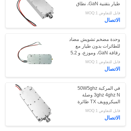
طيار بتقنية GaN، نطاق
خريطة
التردد فوق العالي 400-700
قابل للتفاوض MOQ:1
الموقع
ميجاهرتز، قدرة 100 واط،
18
الاتصال
جهد 28 فولت، لحماية
مكبر طاقة النطاق
المواقع الحساسة
PRIVACY
وحدة مضخم تشويش مضاد
العريض
POLICY
للطائرات بدون طيار مع
رقاقة GaN، وموزع، و 5.2
جيجاهرتز و 5.8 جيجاهرتز،
قابل للتفاوض MOQ:1
و WIFI 5G
الاتصال
15
في المركبة 50W5ghz
3ghz 4ghz N وصلة
مضخم أحادي الاتجاه
الميكروويف TX طائرة
بدون طيار UAV fpv وحدة
قابل للتفاوض MOQ:1
التشويش للخارج
الاتصال