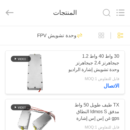
2026
Amplifier
module.
المنتجات
All
Rights
Reserved.
الصفحة
45
وحدة تشويش FPV
الرئيسية
وحدة تشويش الإشارة
30 واط 40 واط 1.2
منتجات
جيجاهرتز 2.4 جيجاهرتز
وحدة تشويش إشارة الراديو
معلومات
اللاسلكية المضادة
قابل للتفاوض MOQ:1
للطائرات بدون طيار
الاتصال
عنا
لحماية خصوصية كبار
21
الشخصيات
وحدة تشويش
جولة
TX طيف طويل 50 واط
مدفق ldmos S النطاق
في
الطائرات بدون طيار
gps غن إس إس إشارة
المعمل
حاصم rf مكافحة الطائرات
قابل للتفاوض MOQ:1