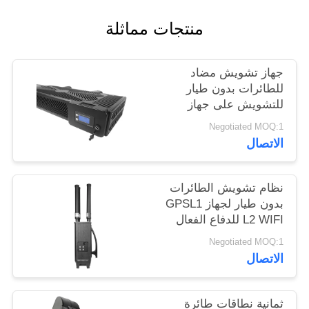
خريطة
منتجات مماثلة
الموقع
جهاز تشويش مضاد
PRIVACY
للطائرات بدون طيار
POLICY
للتشويش على جهاز
تشويش إشارة تشويش
Negotiated MOQ:1
مضاد للطائرات بدون
الاتصال
طيار
نظام تشويش الطائرات
بدون طيار لجهاز GPSL1
L2 WIFI للدفاع الفعال
بدون طيار
Negotiated MOQ:1
الاتصال
ثمانية نطاقات طائرة