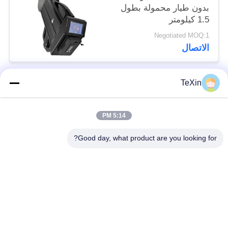
بدون طيار محمولة بطول
1.5 كيلومتر
Negotiated MOQ:1
الاتصال
TeXin
فئات شعبية
جميع
5:14 PM
وحدة تشويش
وحدة تشويش الإشارة
الطائرات بدون طيار
Good day, what product are you looking for?
وحدة تشويش FPV
مضخم طاقة RF
مكبر طاقة النطاق
مضخم أحادي الاتجاه
العريض