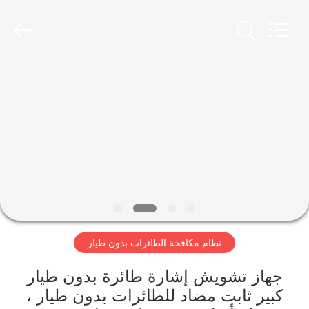
2026
Amplifier
module.
All
Rights
Reserved.
الصفحة
الرئيسية
منتجات
معلومات
عنا
نظام مكافحة الطائرات بدون طيار
جولة
في
جهاز تشويش إشارة طائرة بدون طيار
كبير ثابت مضاد للطائرات بدون طيار ،
المعمل