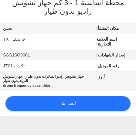
محطة أساسية 1 - 3 كم جهاز تشويش
راديو بدون طيار
مراقبة
الجودة
مكان المنشأ:
الصين
اسم العلامة
TX TELSIG
اتصل
التجارية:
بنا
إصدار الشهادات:
SGS,ISO9001
رقم الموديل:
تكس- JZ01
أخبار
أبرز:
جهاز تشويش راديو الطائرات بدون طيار ، جهاز تشويش
التردد بدون طيار
,
drone frequency scrambler
مدونة
اتصل بنا!
اطلب
اقتباس