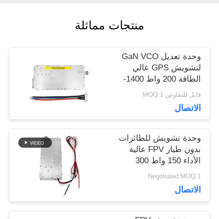
مدونة
منتجات مماثلة
اطلب
وحدة تعديل GaN VCO
اقتباس
لتشويش GPS عالي
الطاقة 200 واط 1400-
1499 ميجاهرتز
قابل للتفاوض MOQ:1
خريطة
الاتصال
الموقع
وحدة تشويش للطائرات
بدون طيار FPV عالية
PRIVACY
الأداء 150 واط 300
ميجاهرتز 2700 ميجاهرتز
POLICY
Negotiated MOQ:1
الاتصال