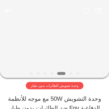
-
2026
Amplifier
module.
All
Rights
الصفحة
Reserved.
الرئيسية
منتجات
معلومات
عنا
وحدة تشويش الطائرات بدون طيار
وحدة التشويش 50W مع موجه للأنظمة
جولة
الدفاعية Fpv ضد الطائرات بدون طيار