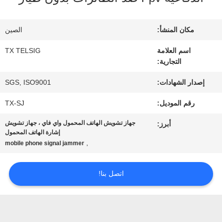
في
المعمل
مكان المنشأ:
الصين
اسم العلامة
TX TELSIG
التجارية:
مراقبة
إصدار الشهادات:
SGS, ISO9001
الجودة
رقم الموديل:
TX-SJ
جهاز تشويش الهاتف المحمول واي فاي ، جهاز تشويش
أبرز:
اتصل
إشارة الهاتف المحمول
,
mobile phone signal jammer
بنا
اتصل بنا!
أخبار