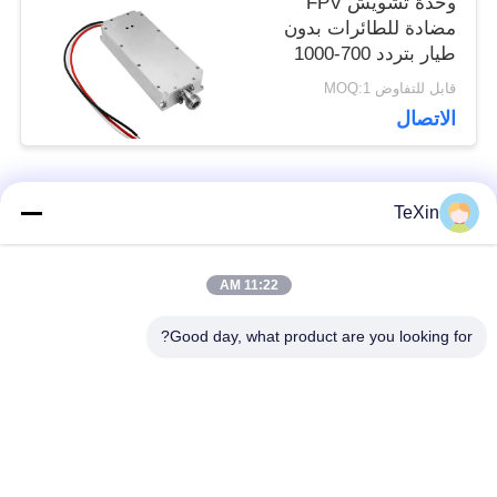
وحدة تشويش FPV
مضادة للطائرات بدون
طيار بتردد 700-1000
ميجاهرتز، بقدرة 100
قابل للتفاوض MOQ:1
واط، بتعديل VCO، ODM
الاتصال
و OEM، للحماية الأمنية
فئات شعبية
TeXin
جميع
11:22 AM
وحدة تشويش
وحدة تشويش الإشارة
الطائرات بدون طيار
Good day, what product are you looking for?
وحدة تشويش FPV
مضخم طاقة RF
مكبر طاقة النطاق
مضخم أحادي الاتجاه
العريض