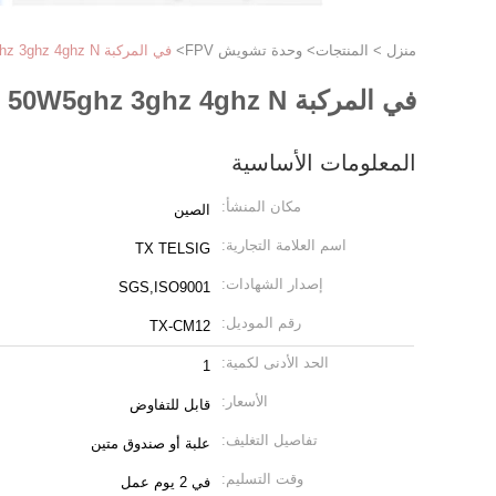
منزل
>
المنتجات
>
وحدة تشويش FPV
>
في المركبة 50W5ghz 3ghz 4ghz N وصلة الميكروويف TX طائرة بدون طيار UAV fpv وحدة التشويش للخارج
في المركبة 50W5ghz 3ghz 4ghz N وصلة الميكروويف TX طائرة بدون طيار UAV fpv وحدة التشويش للخارج
المعلومات الأساسية
مكان المنشأ:
الصين
اسم العلامة التجارية:
TX TELSIG
إصدار الشهادات:
SGS,ISO9001
رقم الموديل:
TX-CM12
الحد الأدنى لكمية:
1
الأسعار:
قابل للتفاوض
تفاصيل التغليف:
علبة أو صندوق متين
وقت التسليم:
في 2 يوم عمل