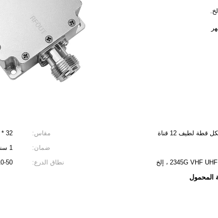
ة لطيف 12 قناة
مقاس:
32 * 35.5 * 10 سم
ضمان:
1 سنة
نطاق الدرع:
10-50 متر
 المحمول