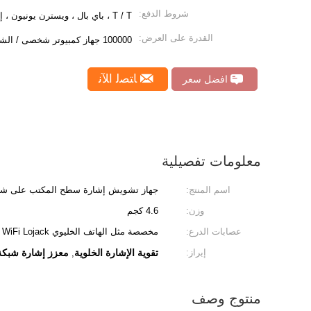
شروط الدفع:
T / T ، باي بال ، ويسترن يونيون ، إلخ.
القدرة على العرض:
100000 جهاز كمبيوتر شخصى / الشهر
ﺎﺘﺼﻟ ﺍﻶﻧ
افضل سعر
معلومات تفصيلية
اسم المنتج:
جهاز تشويش إشارة سطح المكتب على شكل قط
وزن:
4.6 كجم
عصابات الدرع:
مخصصة مثل الهاتف الخليوي 2345G VHF UHF WiFi Lojack ، إلخ
إبراز:
تقوية الإشارة الخلوية
معزز إشارة شبكة
,
منتوج وصف