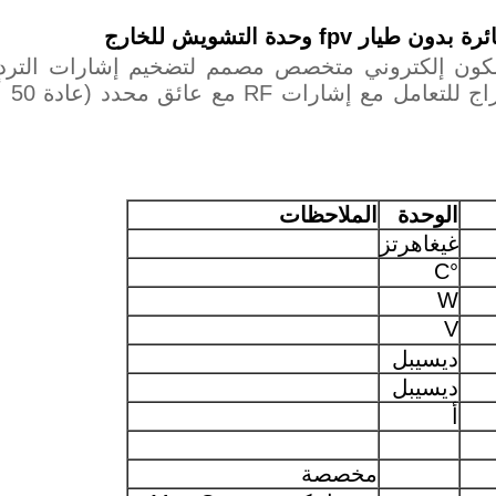
GHz.
الوحدة
الملاحظات
غيغاهرتز
°C
W
V
ديسيبل
ديسيبل
أ
مخصصة