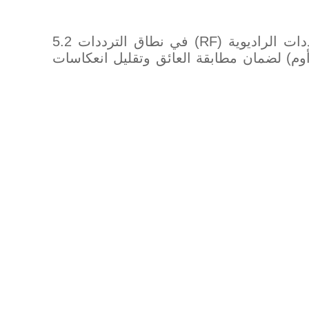
وحدة تضخيم قوة الإشارة 5.2G 50W هي مكون إلكتروني متخصص مصمم لتضخيم إشارات الترددات الراديوية (RF) في نطاق الترددات 5.2
عادة ما يتم تصميم منافذ الدخول والإخراج للتعامل مع إشارات RF مع عائق محدد (عادة 50 أوم) لضمان مطابقة العائق وتقليل انعكاسات