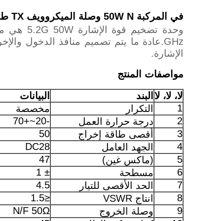
في المركبة 50W N وصلة الميكروويف TX طائرة بدون طيار fpv وحدة التشويش للخارج
الإشارة.
مواصفات المنتج
لا، لا، لا
البند
البيانات
1
التكرار
مخصصة
-20~+70
2
درجة حرارة العمل
50
3
أقصى طاقة إخراج
DC28
4
الجهد العامل
47
5
(ماكس غين)
± 1
6
مسطحة
4.5
7
الحد الأقصى للتيار
≤1.5
8
انتاج VSWR
N/F 50Ω
9
وصلة الخروج