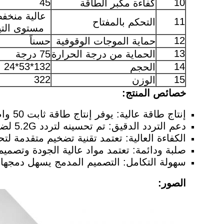
45
10
كفاءة مكبر الطاقة
عالية منخف
11
التحكم بالمفتاح
مستوى التي
12
حماية الموجات الوقوفية
حسناً
13
الحماية من درجة الحرارة
75 درجة
132*53*24
14
الحجم
322
15
الوزن
خصائص المنتج:
إنتاج طاقة عالية: يوفر إنتاج طاقة ثابت 50 واط لتلبية احتياجات سيناريوهات التطبيق المختلفة.
دعم التردد الدقيق: تم تحسينه لتردد 5.2G لضمان دقة واستقرار تضخيم الإشارة.
الكفاءة العالية: تعتمد تقنية تضخيم متقدمة ل
صلبة ودائمة: تعتمد مواد عالية الجودة وتصمي
سهولة التكامل: التصميم المدمج يسهل دمجها ف
الصور: