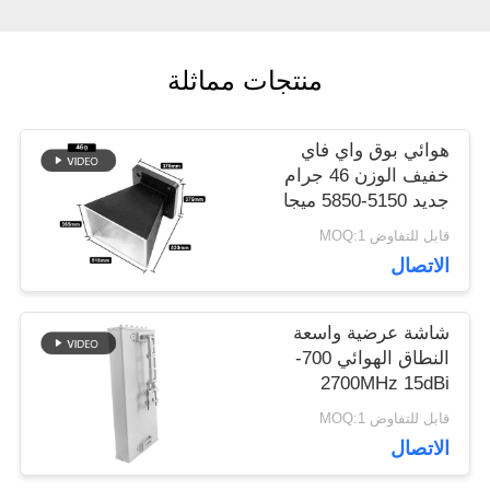
مدونة
منتجات مماثلة
اطلب
اقتباس
هوائي بوق واي فاي
خفيف الوزن 46 جرام
جديد 5150-5850 ميجا
خريطة
هرتز مع لمسة نهائية
قابل للتفاوض MOQ:1
مطلية بمسحوق أسود
الاتصال
الموقع
غير لامع
شاشة عرضية واسعة
PRIVACY
النطاق الهوائي 700-
2700MHz 15dBi
POLICY
مكاسب عالية 50Ω
قابل للتفاوض MOQ:1
100W الهوائية المقاومة
الاتصال
للرياح لجهاز استلام شبكة
الخلوية