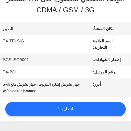
في
CDMA / GSM / 3G
المعمل
مكان المنشأ:
الصين
مراقبة
اسم العلامة
TX TELSIG
التجارية:
الجودة
إصدار الشهادات:
SGS,ISO9001
رقم الموديل:
TX-B8H
اتصل
أبرز:
,
جهاز تشويش إشارة البلوتوث ، جهاز تشويش مانع wifi
بنا
wifi blocker jammer
اتصل بنا!
أخبار