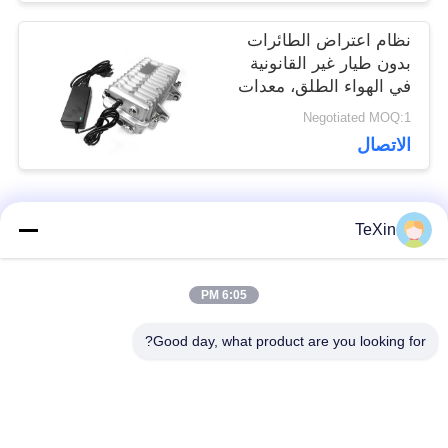
نظام اعتراض الطائرات
بدون طيار غير القانونية
في الهواء الطلق، معدات
خارجية مقاومة للماء
Negotiated MOQ:1
الاتصال
فئات شعبية
TeXin
جميع
6:05 PM
وحدة تشويش
وحدة تشويش الإشارة
الطائرات بدون طيار
Good day, what product are you looking for?
وحدة تشويش FPV
مضخم طاقة RF