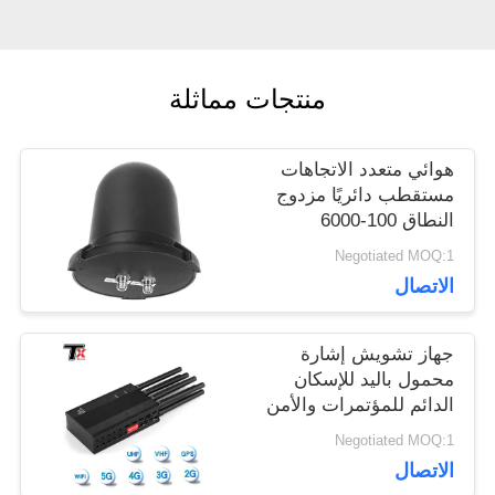
مدونة
اطلب
منتجات مماثلة
اقتباس
هوائي متعدد الاتجاهات
مستقطب دائريًا مزدوج
خريطة
النطاق 100-6000
ميجاهرتز، معزز هوائي
Negotiated MOQ:1
الموقع
الفطر المقاوم للماء
الاتصال
بزاوية 360 درجة لمراقبة
الطائرات بدون طيار
والتدابير المضادة
PRIVACY
جهاز تشويش إشارة
محمول باليد للإسكان
POLICY
الدائم للمؤتمرات والأمن
الشخصي
Negotiated MOQ:1
الاتصال