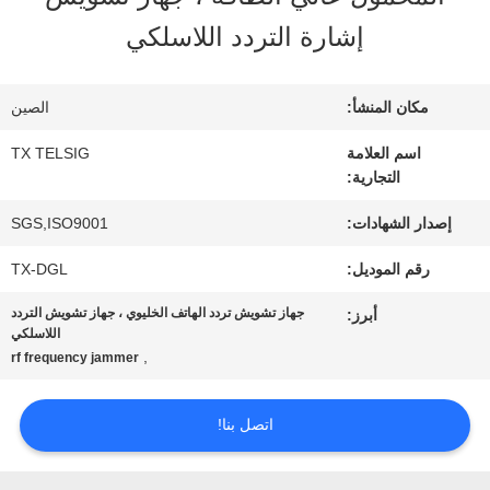
في
إشارة التردد اللاسلكي
المعمل
مكان المنشأ:
الصين
مراقبة
اسم العلامة
TX TELSIG
التجارية:
الجودة
إصدار الشهادات:
SGS,ISO9001
رقم الموديل:
TX-DGL
اتصل
جهاز تشويش تردد الهاتف الخليوي ، جهاز تشويش التردد
أبرز:
بنا
اللاسلكي
,
rf frequency jammer
أخبار
اتصل بنا!