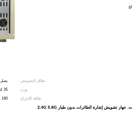
نطاق التشويش:
يصل إلى 
وزن:
35 كجم (لا يشمل الهوائي)
طاقة الإخراج:
190 واط عالية الطاقة (حسب الطلب)
ت
جهاز تشويش إشارة الطائرات بدون طيار 2.4G 5.8G
,