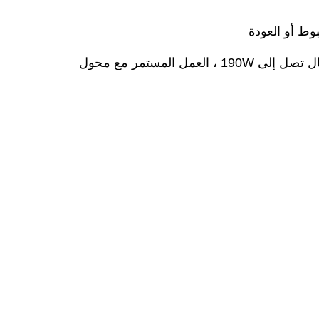
وط أو العودة
رقائق IC عالية الأداء المستوردة مع تكنولوجيا التشويش واسعة النطاق عالية الكفاءة ، والقدرة الإجمالية على الإرسال تصل إلى 190W ، العمل المستمر مع محول