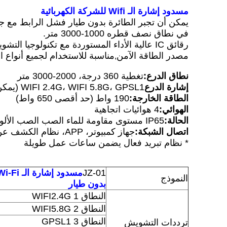
مسدود إشارة الـ Wifi للشركة الكهربائية
يمكن أن تجبر الطائرة بدون طيار فشل الرابط مع جهاز
في نطاق نصف قطره 1000-3000 متر.
مصدر الطاقة الآمن
مناسبة للاستخدام لجميع أنواع ا
,
نطاق الدرع:
تغطية 360 درجة، 2000-3000 متر
إشارة الدرع
WIFI 2.4G، WIFI 5.8G، GPSL1 (يمكن تعديلها أو إضافتها)
الطاقة الخارجة:
190 واط (حد أقصى 650 واط)
الهوائي:
4 هوائيات اتجاهية
الحالة:
IP65 مستوى مقاومة للماء الصب الصب الألومنيوم سبائك
اتصال الشبكة:
جهاز كمبيوتر، APP، نظام الكشف عن الطائرات بدون طيار
* نظام تبريد فعال يضمن ساعات عمل طويلة
JZ-01
النموذج
بدون طيار
النطاق 1 WIFI2.4G
النطاق 2 WIFI5.8G
النطاق 3 GPSL1
ترددات التشويش