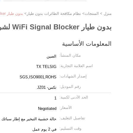
منزل
>
المنتجات
>
نظام مكافحة الطائرات بدون طيار
>
بدون طيار WiFi Signal Blocker لشركة الكهرباء Drone Signal Scrambler 2.4G 5.8G
بدون طيار WiFi Signal Blocker لشركة الكهرباء Drone Signal Scrambler 2.4G 5.8G
المعلومات الأساسية
مكان المنشأ:
الصين
اسم العلامة التجارية:
TX TELSIG
إصدار الشهادات:
SGS,ISO9001,ROHS
رقم الموديل:
تكس- JZ01
الحد الأدنى لكمية:
1
الأسعار:
Negotiated
تفاصيل التغليف:
حالة خشبية التبخير مع إطار سبائك ا
وقت التسليم:
في 2 يوم عمل