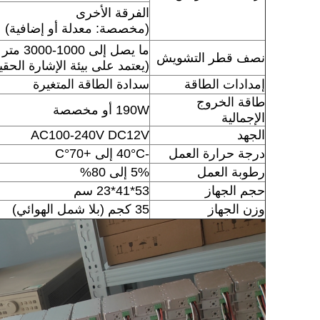
الفرقة الأخرى
(مخصصة: معدلة أو إضافية)
ما يصل إلى 1000-3000 متر
نصف قطر التشويش
(يعتمد على بيئة الإشارة الحقي
إمدادات الطاقة
سدادة الطاقة المتغيرة
طاقة الخروج
190W أو مخصصة
الإجمالية
الجهد
AC100-240V DC12V
درجة حرارة العمل
-40°C إلى +70°C
رطوبة العمل
5% إلى 80%
حجم الجهاز
53*41*23 سم
وزن الجهاز
35 كجم (بلا شمل الهوائي)