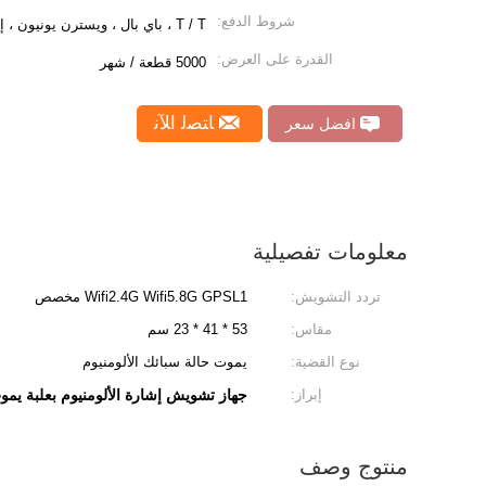
شروط الدفع:
T / T ، باي بال ، ويسترن يونيون ، إلخ.
القدرة على العرض:
5000 قطعة / شهر
ﺎﺘﺼﻟ ﺍﻶﻧ
افضل سعر
معلومات تفصيلية
تردد التشويش:
Wifi2.4G Wifi5.8G GPSL1 مخصص
مقاس:
53 * 41 * 23 سم
نوع القضية:
يموت حالة سبائك الألومنيوم
إبراز:
جهاز تشويش إشارة الألومنيوم بعلبة يمو
منتوج وصف