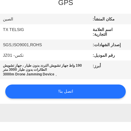
GPS
مراقبة
مكان المنشأ:
الصين
الجودة
اسم العلامة
TX TELSIG
التجارية:
اتصل
إصدار الشهادات:
SGS,ISO9001,ROHS
بنا
رقم الموديل:
تكس- JZ01
أبرز:
190 واط جهاز تشويش التردد بدون طيار ، جهاز تشويش
أخبار
الطائرات بدون طيار 3000 متر
,
3000m Drone Jamming Device
مدونة
اتصل بنا!
اطلب
اقتباس