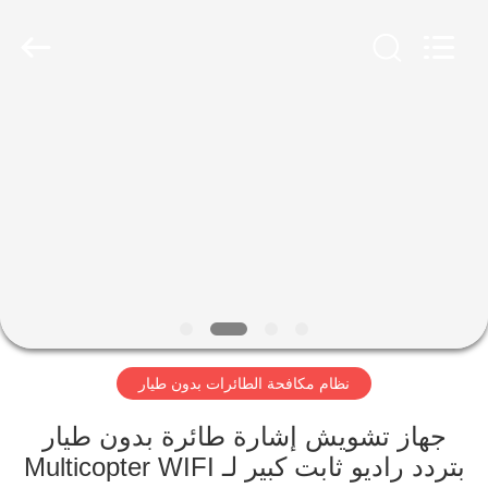
2026
Amplifier
module.
All
Rights
Reserved.
الصفحة
الرئيسية
منتجات
معلومات
عنا
نظام مكافحة الطائرات بدون طيار
جولة
في
جهاز تشويش إشارة طائرة بدون طيار
بتردد راديو ثابت كبير لـ Multicopter WIFI
المعمل