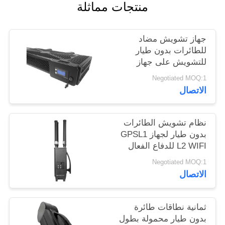
منتجات مماثلة
خريطة
الموقع
جهاز تشويش مضاد
للطائرات بدون طيار
PRIVACY
للتشويش على جهاز
POLICY
تشويش إشارة تشويش
Negotiated MOQ:1
مضاد للطائرات بدون
الاتصال
طيار
نظام تشويش الطائرات
بدون طيار لجهاز GPSL1
L2 WIFI للدفاع الفعال
بدون طيار
Negotiated MOQ:1
الاتصال
ثمانية نطاقات طائرة
بدون طيار محمولة بطول