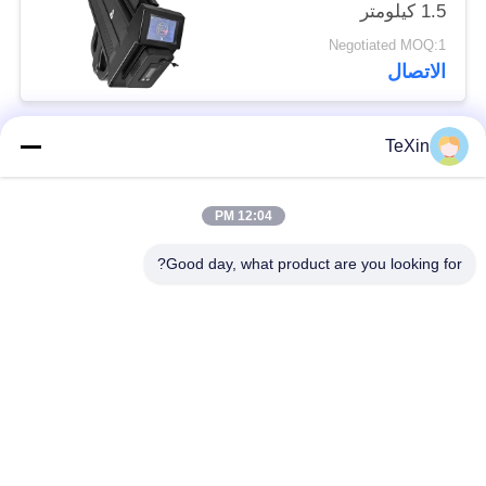
1.5 كيلومتر
Negotiated MOQ:1
الاتصال
TeXin
فئات شعبية
جميع
12:04 PM
وحدة تشويش
وحدة تشويش الإشارة
الطائرات بدون طيار
Good day, what product are you looking for?
وحدة تشويش FPV
مضخم طاقة RF
مكبر طاقة النطاق
مضخم أحادي الاتجاه
العريض
جهاز تشويش إشارات