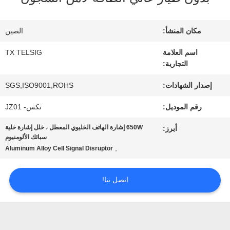
في
المعمل
مكان المنشأ:
الصين
اسم العلامة
TX TELSIG
التجارية:
مراقبة
إصدار الشهادات:
SGS,ISO9001,ROHS
الجودة
رقم الموديل:
تكس- JZ01
650W إشارة الهاتف الخليوي المعطل ، خلل إشارة خلية
أبرز:
اتصل
سبائك الألومنيوم
,
Aluminum Alloy Cell Signal Disruptor
بنا
اتصل بنا!
أخبار