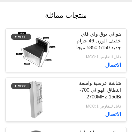
مدونة
منتجات مماثلة
اطلب
هوائي بوق واي فاي
اقتباس
خفيف الوزن 46 جرام
جديد 5150-5850 ميجا
هرتز مع لمسة نهائية
قابل للتفاوض MOQ:1
خريطة
مطلية بمسحوق أسود
الاتصال
غير لامع
الموقع
شاشة عرضية واسعة
النطاق الهوائي 700-
PRIVACY
2700MHz 15dBi
مكاسب عالية 50Ω
POLICY
قابل للتفاوض MOQ:1
100W الهوائية المقاومة
الاتصال
للرياح لجهاز استلام شبكة
الخلوية