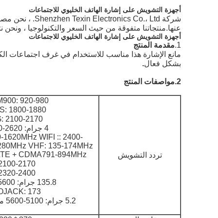
أجهزة التشويش على إشارة الهاتف الخليوي للاجتماعات
شركة  Co.، Ltd
عنها.منتجاتنا متفوقة من حيث السعر والتكنولوجيا ، ونحن 
أجهزة التشويش على إشارة الهاتف الخليوي للاجتماعات
1.
مقدمة المنتج
بشكل فعال
.
2.
مواصفات المنتج
GSM900: 920-980 ميجا
DCS: 1800-1880 ميجا
3G: 2100-2170 ميجا 
4 جرام: 2620-2690 ميجا هرتز
-1620MHz WIFI :: 2400-
280MHz VHF: 135-174MHz
 LTE + CDMA791-894MHz
تردد التشويش
2100-2170 ميجا هرتز
2320-2400 ميجا هرتز
135.8 جرام: 5600-5900 ميجا هرتز
LOJACK: 173 ميجا ه
5.2 جرام: 5100-5600 ميجا هرتز 868 ميجا هرتز