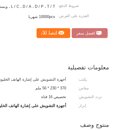
شروط الدفع:
L / C ، D / A ، D / P ، T / T ، ويسترن يونيون
القدرة على العرض:
10000pcs شهريا
ﺎﺘﺼﻟ ﺍﻶﻧ
افضل سعر
معلومات تفصيلية
يكتب:
أجهزة التشويش على إشارة الهاتف الخليوي
مقاس:
370 * 230 * 56 ملم
تردد التشويش:
تخصيص 16 قناة
إبراز:
أجهزة التشويش على إشارة الهاتف الخليوي 0V
منتوج وصف