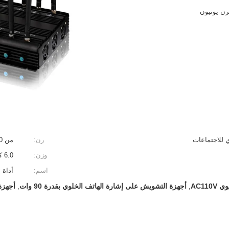
 للاجتماعات
رن:
من 200 إلى 300 متر مربع
وزن:
6.0 كجم
اسم:
أداة تد
AC11
أجهزة التشويش على إشارة الهاتف الخلوي بقدرة 90 وات
أجهزة
,
,