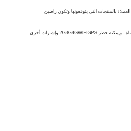
 كيفية تزويد العملاء بالمنتجات التي يتوقعونها وتكون راضين
مانع الإشارة هذا مناسب للاستخدام في غرف اجتماعات الكنيسة ، ويمكنه حظر الإشارات في نطاق 200-300 متر مربع ، وله 16 قناة ، ويمكنه حظر 2G3G4GWIFIGPS وإشارات أخرى