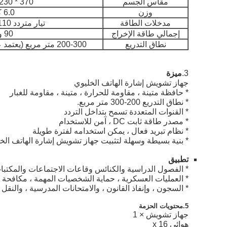
مقاس الجسم
370 * 230 * 56 ملم
وزن
6.0 كجم
مدخلات الطاقة
تيار متردد 110 - 240 فولت
إجمالي طاقة الإخراج
90 واط
نطاق التدريع
200-300 متر مربع (يعتمد على قوة الإشارة المحيطة)
3.
ميزة
جهاز تشويش إشارة الهاتف الخليوي
* حافظة متينة ، مقاومة للحرارة ، متينة ، مقاومة للغبار
* نطاق التدريع 200-300 متر مربع.
* القنوات المتعددة تسمح بتداخل التردد
* مصدر طاقة ثابت DC ، آمن للاستخدام
* نظام تبريد فعال ، يمكن استخدامه لفترة طويلة
* بنية بسيطة وسهلة لتثبيت جهاز تشويش إشارة الهاتف الخ
تطبيق
* الفصول الدراسية والكنائس وقاعات الاجتماعات والمكتبا
* العمليات العسكرية ، حماية الشخصيات المهمة ، مكافحة
* السجون ، وإنفاذ القانون ، والامتحانات المدرسية ، والنقل ا
5.
محتويات الحزمة
جهاز تشويش × 1
هوائي x 16