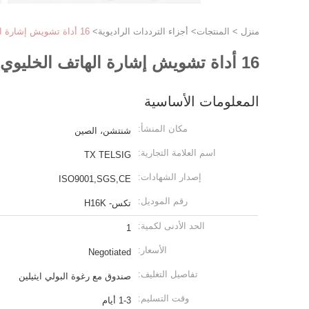
منزل
>
المنتجات
>
أجزاء الترددات الراديوية
>
16 أداة تشويش إشارة الهاتف الخليوي أداة التدريع للاجتماعات
16 أداة تشويش إشارة الهاتف الخليوي أداة التدريع للاجتماعات
المعلومات الأساسية
مكان المنشأ:
شنتشن، الصين
اسم العلامة التجارية:
TX TELSIG
إصدار الشهادات:
ISO9001,SGS,CE
رقم الموديل:
تكس- H16K
الحد الأدنى لكمية:
1
الأسعار:
Negotiated
تفاصيل التغليف:
صندوق مع رغوة البولي ايثيلين
وقت التسليم:
1-3 أيام