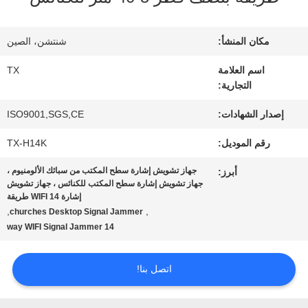
في
المعمل
مكان المنشأ:
شنتشن، الصين
اسم العلامة
TX
التجارية:
مراقبة
إصدار الشهادات:
ISO9001,SGS,CE
الجودة
رقم الموديل:
TX-H14K
جهاز تشويش إشارة سطح المكتب من سبائك الألومنيوم ،
أبرز:
اتصل
جهاز تشويش إشارة سطح المكتب للكنائس ، جهاز تشويش
إشارة WIFI 14 طريقة
بنا
,
,
churches Desktop Signal Jammer
14 way WIFI Signal Jammer
أخبار
اتصل بنا!