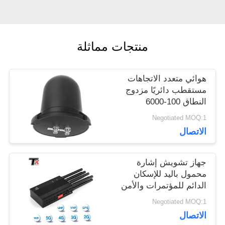
مدونة
اطلب
منتجات مماثلة
اقتباس
هوائي متعدد الاتجاهات
مستقطب دائريًا مزدوج
خريطة
النطاق 100-6000
ميجاهرتز، معزز هوائي
Negotiated MOQ:1
الموقع
الفطر المقاوم للماء
الاتصال
بزاوية 360 درجة لمراقبة
الطائرات بدون طيار
PRIVACY
والتدابير المضادة
جهاز تشويش إشارة
محمول باليد للإسكان
POLICY
الدائم للمؤتمرات والأمن
الشخصي
Negotiated MOQ:1
الاتصال