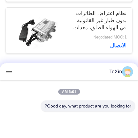
نظام اعتراض الطائرات
بدون طيار غير القانونية
في الهواء الطلق، معدات
خارجية مقاومة للماء
Negotiated MOQ:1
الاتصال
فئات شعبية
TeXin
جميع
6:01 AM
وحدة تشويش
وحدة تشويش الإشارة
الطائرات بدون طيار
Good day, what product are you looking for?
وحدة تشويش FPV
مضخم طاقة RF