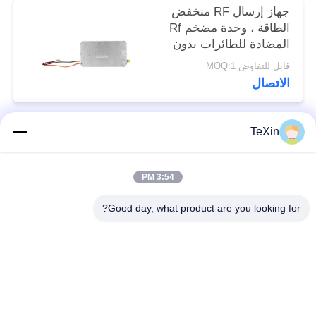
جهاز إرسال RF منخفض
الطاقة ، وحدة مضخم Rf
المضادة للطائرات بدون
طيار لمسافات طويلة
قابل للتفاوض MOQ:1
الاتصال
TeXin
فئات شعبية
جميع
3:54 PM
وحدة تشويش
وحدة تشويش الإشارة
الطائرات بدون طيار
Good day, what product are you looking for?
وحدة تشويش FPV
مضخم طاقة RF
مكبر طاقة النطاق
مضخم أحادي الاتجاه
العريض