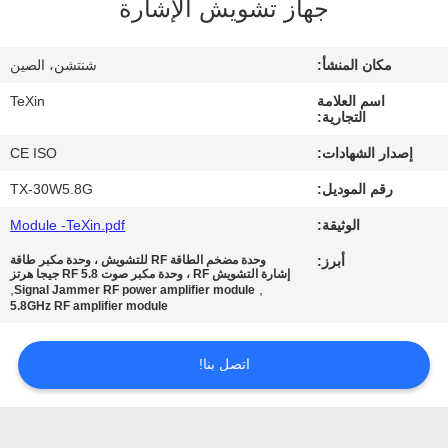
جهاز تشويش الإشارة
مراقبة
مكان المنشأ:
شنتشن، الصين
الجودة
اسم العلامة
TeXin
التجارية:
اتصل
إصدار الشهادات:
CE ISO
بنا
رقم الموديل:
TX-30W5.8G
الوثيقة:
Module -TeXin.pdf
أخبار
أبرز:
وحدة مضخم الطاقة RF للتشويش ، وحدة مكبر طاقة
إشارة التشويش RF ، وحدة مكبر صوت RF 5.8 جيجا هرتز
,
,
Signal Jammer RF power amplifier module
مدونة
5.8GHz RF amplifier module
اتصل بنا!
اطلب
اقتباس