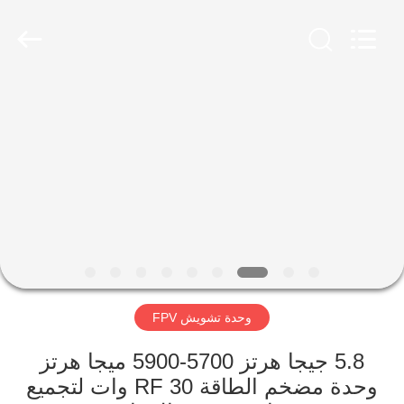
2026
Amplifier
module.
All
Rights
Reserved.
الصفحة
الرئيسية
منتجات
معلومات
عنا
وحدة تشويش FPV
جولة
في
5.8 جيجا هرتز 5700-5900 ميجا هرتز
وحدة مضخم الطاقة RF 30 وات لتجميع
المعمل