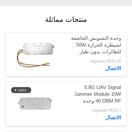
خريطة
الموقع
منتجات مماثلة
PRIVACY
وحدة التشويش الخاضعة
POLICY
لسيطرة الحرارة 50W
للطائرات بدون طيار
للدفاع عن النطاق
negotiate MOQ:10
العريض 433MHZ 1.2G
الاتصال
2.4G 5.2G
5.8G UAV Signal
Jammer Module 10W
40 DBM RF وحدة
التشويش حسب الطلب
negotiate MOQ:1
الاتصال