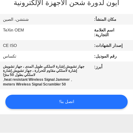
أيون لدورة شحن الأجهزة الإلكترونية
مراقبة
مكان المنشأ:
شنتشن، الصين
الجودة
اسم العلامة
TeXin OEM
التجارية:
اتصل
إصدار الشهادات:
CE ISO
بنا
رقم الموديل:
تكساس
أبرز:
جهاز تشويش إشارة لاسلكي طويل المدى ، جهاز تشويش
أخبار
إشارة لاسلكي مقاوم للحرارة ، جهاز تشويش إشارة
لاسلكي بطول 50 مترًا
,
,
heat resistant Wireless Signal Jammer
50 meters Wireless Signal Scrambler
مدونة
اتصل بنا!
اطلب
اقتباس