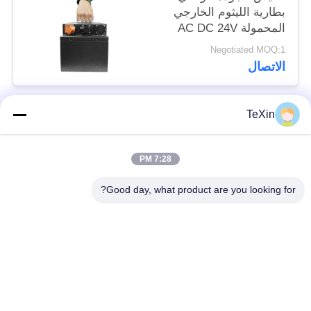
بطارية الليثوم الخارجي
المحمولة AC DC 24V
120A عمر بطارية طويل
Negotiated MOQ:1
الاتصال
TeXin
فئات شعبية
جميع
7:28 PM
وحدة تشويش
وحدة تشويش الإشارة
الطائرات بدون طيار
Good day, what product are you looking for?
وحدة تشويش FPV
مضخم طاقة RF
مكبر طاقة النطاق
مضخم أحادي الاتجاه
العريض