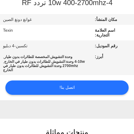
4-10w 400-2700mhz تردد RF
مراقبة
مكان المنشأ:
غوانغ دونغ الصين
الجودة
اسم العلامة
Texin
التجارية:
اتصل
رقم الموديل:
تكسين-4 دبليو
بنا
أبرز:
,
وحدة التشويش المخصصة للطائرات بدون طيار
,
4-10w وحدة التشويش للطائرات بدون طيار في الخارج
2700mhz وحدة التشويش للطائرات بدون طيار في
الخارج
أخبار
اتصل بنا!
مدونة
اطلب
اقتباس
منتجات مماثلة