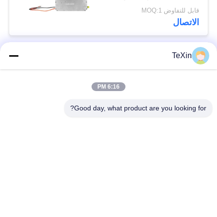
طيار لمسافات طويلة
قابل للتفاوض MOQ:1
الاتصال
TeXin
فئات شعبية
جميع
6:16 PM
وحدة تشويش
وحدة تشويش الإشارة
الطائرات بدون طيار
Good day, what product are you looking for?
وحدة تشويش FPV
مضخم طاقة RF
مكبر طاقة النطاق
مضخم أحادي الاتجاه
العريض
جهاز تشويش إشارات
مكبر ثنائي الاتجاه
الطائرات بدون طيار