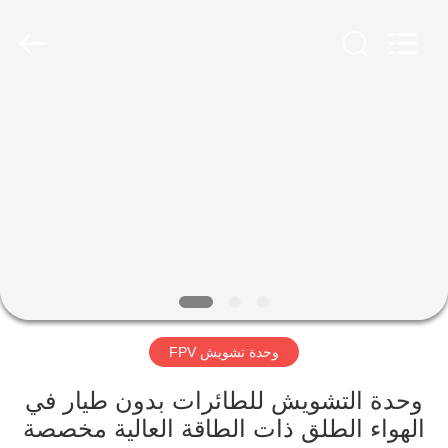
2026
Amplifier
module.
All
Rights
Reserved.
الصفحة
الرئيسية
منتجات
معلومات
عنا
وحدة تشويش FPV
جولة
في
وحدة التشويش للطائرات بدون طيار في
الهواء الطلق ذات الطاقة العالية مخصصة
المعمل