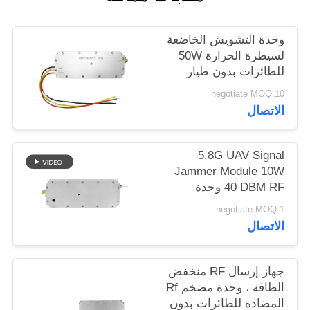
خريطة
الموقع
وحدة التشويش الخاضعة
لسيطرة الحرارة 50W
للطائرات بدون طيار
PRIVACY
للدفاع عن النطاق
negotiate MOQ:10
POLICY
العريض 433MHZ 1.2G
الاتصال
2.4G 5.2G
5.8G UAV Signal
Jammer Module 10W
40 DBM RF وحدة
التشويش حسب الطلب
negotiate MOQ:1
الاتصال
جهاز إرسال RF منخفض
الطاقة ، وحدة مضخم Rf
المضادة للطائرات بدون