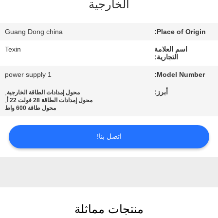
الخارجية
مراقبة
Guang Dong china
Place of Origin:
الجودة
اسم العلامة
Texin
التجارية:
اتصل
power supply 1
Model Number:
بنا
أبرز:
,
محول إمدادات الطاقة الخارجية
,
محول إمدادات الطاقة 28 فولت 22 أ
محول طاقة 600 واط
أخبار
اتصل بنا!
مدونة
اطلب
اقتباس
منتجات مماثلة