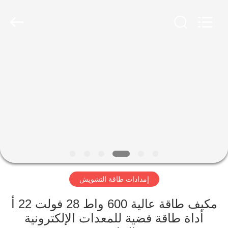
2026
Amplifier
module.
All
Rights
Reserved.
الصفحة
الرئيسية
منتجات
معلومات
عنا
إمدادات طاقة التشويش
جولة
في
مكيف طاقة عالية 600 واط 28 فولت 22 أ
أداة طاقة فضية للمعدات الإلكترونية
المعمل