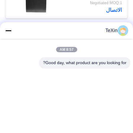
120A عمر بطارية طويل
Negotiated MOQ:1
الاتصال
TeXin
فئات شعبية
جميع
8:57 AM
وحدة تشويش
وحدة تشويش الإشارة
الطائرات بدون طيار
Good day, what product are you looking for?
وحدة تشويش FPV
مضخم طاقة RF
مكبر طاقة النطاق
مضخم أحادي الاتجاه
العريض
جهاز تشويش إشارات
مكبر ثنائي الاتجاه
الطائرات بدون طيار