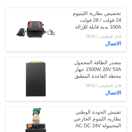
خريطة
تخصيص بطارية الليثيوم
الموقع
24 فولت / 28 فولت
100A يدية قابلة للإزالة
PRIVACY
سعة ضخمة لجهاز
قابل للتفاوض MOQ:1
التشويش
POLICY
الاتصال
مصدر الطاقة المحمول
1500W 28V 53A جهاز
محطة القاعدة المطبق
قابل للتفاوض MOQ:1
الاتصال
تفتيش الجودة الوطني
بطارية الليثوم الخارجي
المحمولة AC DC 24V