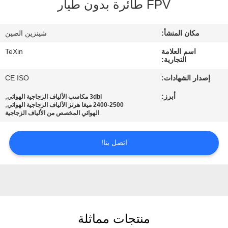
FPV طائرة بدون طيار
مراقبة
مكان المنشأ:
شينزين الصين
الجودة
اسم العلامة
TeXin
التجارية:
اتصل
إصدار الشهادات:
CE ISO
بنا
أبرز:
,
3dbi مكاسب الألياف الزجاجية الهوائي
,
2400-2500 ميغا هرتز الألياف الزجاجية الهوائي
الهوائي المخصص من الألياف الزجاجية
أخبار
اتصل بنا!
مدونة
اطلب
اقتباس
منتجات مماثلة