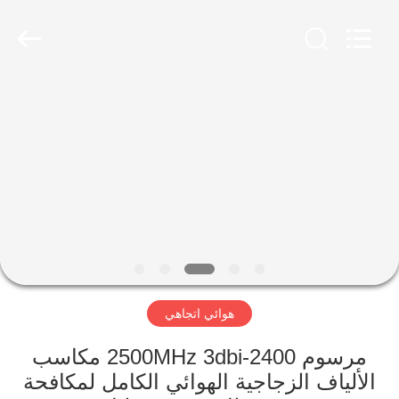
2026
Amplifier
module.
All
Rights
Reserved.
الصفحة
الرئيسية
منتجات
معلومات
عنا
هوائي اتجاهي
جولة
في
مرسوم 2400-2500MHz 3dbi مكاسب
الألياف الزجاجية الهوائي الكامل لمكافحة
المعمل