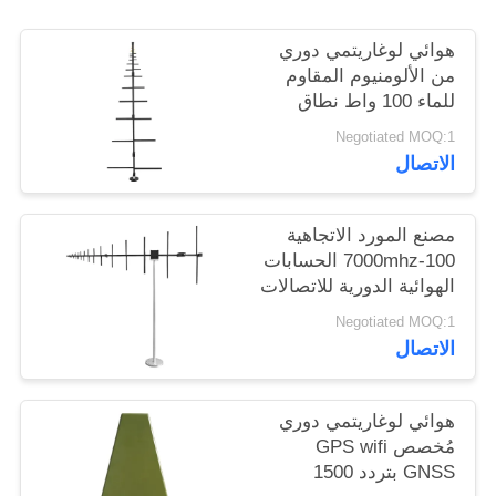
خريطة
هوائي لوغاريتمي دوري
الموقع
من الألومنيوم المقاوم
للماء 100 واط نطاق
PRIVACY
عريض 100-1000
Negotiated MOQ:1
ميجاهرتز
POLICY
الاتصال
مصنع المورد الاتجاهية
100-7000mhz الحسابات
الهوائية الدورية للاتصالات
الخارجية
Negotiated MOQ:1
الاتصال
هوائي لوغاريتمي دوري
مُخصص GPS wifi
GNSS بتردد 1500