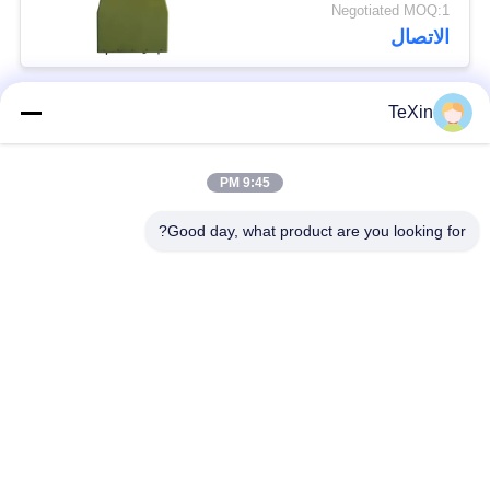
ميجاهرتز موجه لمكافحة
Negotiated MOQ:1
التشويش على الطائرات
الاتصال
بدون طيار
TeXin
فئات شعبية
جميع
9:45 PM
وحدة تشويش
وحدة تشويش الإشارة
الطائرات بدون طيار
Good day, what product are you looking for?
وحدة تشويش FPV
مضخم طاقة RF
مكبر طاقة النطاق
مضخم أحادي الاتجاه
العريض
جهاز تشويش إشارات
مكبر ثنائي الاتجاه
الطائرات بدون طيار