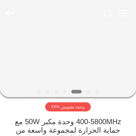
2026
Amplifier
module.
All
Rights
Reserved.
الصفحة
الرئيسية
منتجات
معلومات
عنا
وحدة تشويش FPV
جولة
في
400-5800MHz وحدة مكبر 50W مع
حماية الحرارة لمجموعة واسعة من
المعمل