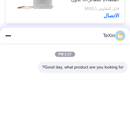
طيار لمسافات طويلة
قابل للتفاوض MOQ:1
الاتصال
TeXin
فئات شعبية
جميع
2:27 PM
وحدة تشويش
وحدة تشويش الإشارة
الطائرات بدون طيار
Good day, what product are you looking for?
وحدة تشويش FPV
مضخم طاقة RF
مكبر طاقة النطاق
مضخم أحادي الاتجاه
العريض
جهاز تشويش إشارات
مكبر ثنائي الاتجاه