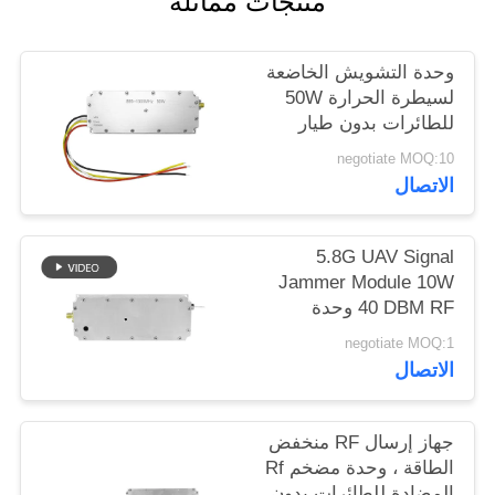
منتجات مماثلة
خريطة
الموقع
وحدة التشويش الخاضعة
لسيطرة الحرارة 50W
للطائرات بدون طيار
PRIVACY
للدفاع عن النطاق
negotiate MOQ:10
POLICY
العريض 433MHZ 1.2G
الاتصال
2.4G 5.2G
5.8G UAV Signal
Jammer Module 10W
40 DBM RF وحدة
التشويش حسب الطلب
negotiate MOQ:1
الاتصال
جهاز إرسال RF منخفض
الطاقة ، وحدة مضخم Rf
المضادة للطائرات بدون