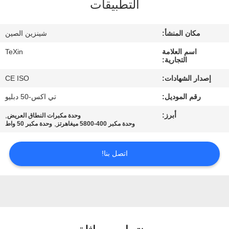
التطبيقات
مراقبة
مكان المنشأ:
شينزين الصين
الجودة
اسم العلامة
TeXin
التجارية:
اتصل
إصدار الشهادات:
CE ISO
بنا
رقم الموديل:
تي اكس-50 دبليو
أبرز:
,
وحدة مكبرات النطاق العريض
أخبار
,
وحدة مكبر 400-5800 ميغاهرتز
وحدة مكبر 50 واط
اتصل بنا!
مدونة
اطلب
اقتباس