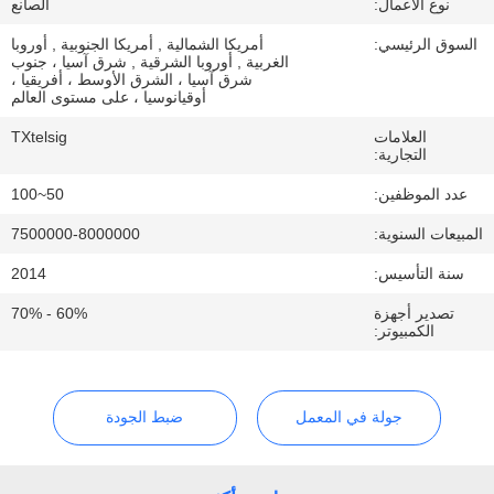
نوع الأعمال:
الصانع
السوق الرئيسي:
أمريكا الشمالية , أمريكا الجنوبية , أوروبا
مراقبة
الغربية , أوروبا الشرقية , شرق آسيا ، جنوب
شرق آسيا ، الشرق الأوسط ، أفريقيا ،
الجودة
أوقيانوسيا ، على مستوى العالم
العلامات
TXtelsig
اتصل
التجارية:
بنا
عدد الموظفين:
50~100
المبيعات السنوية:
7500000-8000000
أخبار
سنة التأسيس:
2014
تصدير أجهزة
60% - 70%
الكمبيوتر:
مدونة
اطلب
جولة في المعمل
ضبط الجودة
اقتباس