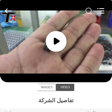
2026
Amplifier
module.
All
Rights
Reserved.
الصفحة
الرئيسية
منتجات
معلومات
Amplifier module
عنا
IMAGES
VIDEO
جولة
في
تفاصيل الشركة
المعمل