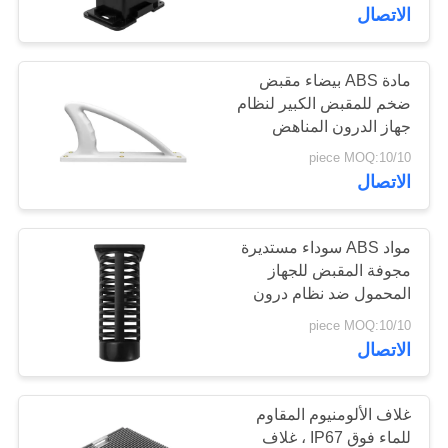
الاتصال
مراقبة
الجودة
مادة ABS بيضاء مقبض
109
ضخم للمقبض الكبير لنظام
جهاز الدرون المناهض
وحدة تشويش FPV
اتصل
للطائرات المسيرة
10/piece MOQ:10
بنا
الاتصال
أخبار
مواد ABS سوداء مستديرة
مجوفة المقبض للجهاز
المحمول ضد نظام درون
36
مدونة
درون
10/piece MOQ:10
الاتصال
مضخم طاقة RF
اطلب
اقتباس
غلاف الألومنيوم المقاوم
للماء فوق IP67 ، غلاف