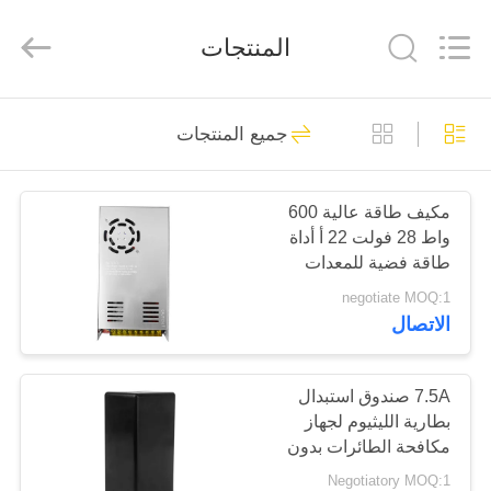
2026
Amplifier
module.
المنتجات
All
Rights
Reserved.
الصفحة
42
جميع المنتجات
الرئيسية
وحدة تشويش الإشارة
مكيف طاقة عالية 600
منتجات
واط 28 فولت 22 أ أداة
طاقة فضية للمعدات
معلومات
الإلكترونية الخارجية
negotiate MOQ:1
الاتصال
عنا
20
وحدة تشويش
جولة
7.5A صندوق استبدال
بطارية الليثيوم لجهاز
في
الطائرات بدون طيار
مكافحة الطائرات بدون
المعمل
طيار
Negotiatory MOQ:1