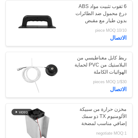
6 ثقوب تثبيت مواد ABS
درع محمول ضد الطائرات
12
بدون طيار مع مقبض
مستطيل أسود 129g
10/piece MOQ:10
مكبر ثنائي الاتجاه
الاتصال
ربط كابل مغناطيسي من
البلاستيك من PVC لحماية
الهوائيات الكاملة
96
$30/pieces MOQ:1
الاتصال
جهاز تشويش إشارات
الطائرات بدون طيار
مخزن حرارة من سبيكة
الألومنيوم TX ذو سمك
إضافي مناسب لمضخة
الطاقة ووحدة التشويش
negotiate MOQ:1