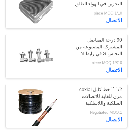
التخزين في الهواء الطلق
خريطة
لجهاز تشويش الإشارة
10/piece MOQ:1
الموقع
15
الاتصال
مكبر طاقة النطاق
PRIVACY
90 درجة المفاصل
العريض
POLICY
المشتركة المصنوعة من
النحاس S في رابط N
لجهاز نظام الطائرات بدون
$10/piece MOQ:1
طيار
الاتصال
15
1/2 `` خط كابل coxial
مرن للغاية للاتصالات
مضخم أحادي الاتجاه
السلكية واللاسلكية
Negotiated MOQ:1
الاتصال