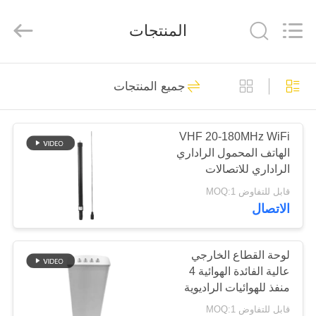
2026
Amplifier
module.
المنتجات
All
Rights
Reserved.
الصفحة
45
جميع المنتجات
الرئيسية
وحدة تشويش الإشارة
VHF 20-180MHz WiFi
منتجات
الهاتف المحمول الراداري
الراداري للاتصالات
معلومات
قابل للتفاوض MOQ:1
الاتصال
عنا
21
وحدة تشويش
جولة
لوحة القطاع الخارجي
عالية الفائدة الهوائية 4
في
الطائرات بدون طيار
منفذ للهوائيات الراديوية
المعمل
للاتصالات اللاسلكية
قابل للتفاوض MOQ:1