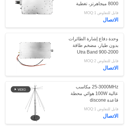
8000 ميجاهرتز، تغطية
خريطة
كاملة لشبكات 4G و 5G،
قابل للتفاوض MOQ:1
الموقع
مضاد للطائرات بدون طيار،
18
الاتصال
وحدة مضخم بدون مصدر
مكبر طاقة النطاق
إشارة
PRIVACY
وحدة دفاع إشارة الطائرات
العريض
POLICY
بدون طيار، مضخم طاقة
Utra Band 900-2000
ميجاهرتز، 100 واط،
قابل للتفاوض MOQ:2
لمكافحة الطائرات بدون
الاتصال
طيار
15
25-3000MHz مكاسب
عالية 100W هوائي محطة
مضخم أحادي الاتجاه
قاعدة discone
قابل للتفاوض MOQ:1
الاتصال