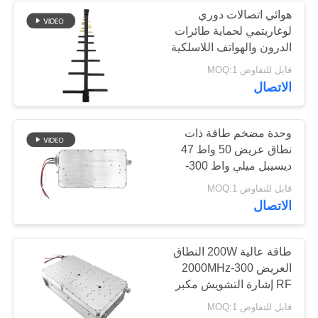
هوائي اتصالات دوري
لوغاريتمي لحماية طائرات
12
الدرون والهواتف اللاسلكية
بترددات VHF/UHF من
قابل للتفاوض MOQ:1
مكبر ثنائي الاتجاه
100-6000 ميجاهرتز وواي
الاتصال
فاي
وحدة مضخم طاقة ذات
نطاق عريض 50 واط 47
ديسيبل ميلي واط 300-
2000 ميجاهرتز لمجال
96
قابل للتفاوض MOQ:1
الاتصالات
الاتصال
جهاز تشويش إشارات
الطائرات بدون طيار
طاقة عالية 200W النطاق
العريض 300-2000MHz
RF إشارة التشويش مكبر
قوة مكبر
قابل للتفاوض MOQ:1