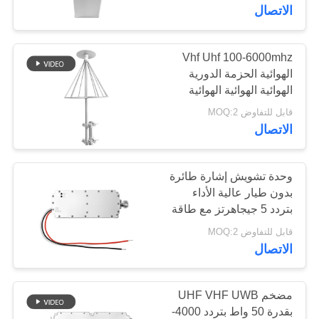
الاتصال
مراقبة
الجودة
Vhf Uhf 100-6000mhz
109
الهوائية الحزمة الدورية
الهوائية الهوائية الهوائية
وحدة تشويش FPV
اتصل
الهوائية الهوائية الهوائية
قابل للتفاوض MOQ:2
الهوائية الهوائية
بنا
الاتصال
أخبار
وحدة تشويش إشارة طائرة
بدون طيار عالية الأداء
بتردد 5 جيجاهرتز مع طاقة
36
مدونة
خرج 50 واط وموصل N
قابل للتفاوض MOQ:2
للمنشآت الحكومية
الاتصال
مضخم طاقة RF
اطلب
اقتباس
مضخم UHF VHF UWB
بقدرة 50 واط بتردد 4000-