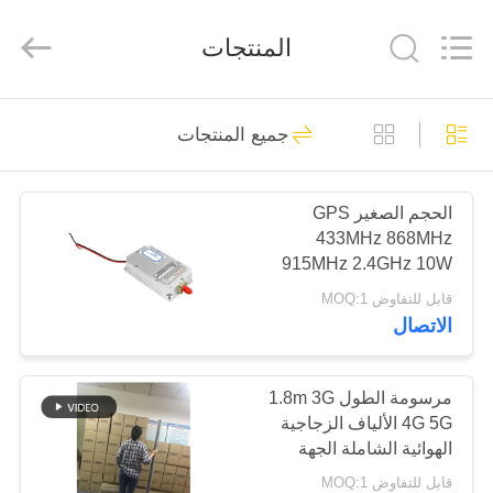
2026
Amplifier
module.
المنتجات
All
Rights
Reserved.
الصفحة
45
جميع المنتجات
الرئيسية
وحدة تشويش الإشارة
الحجم الصغير GPS
منتجات
433MHz 868MHz
915MHz 2.4GHz 10W
معلومات
إشارة الطائرات بدون طيار
قابل للتفاوض MOQ:1
RF وحدات مكافحة
الاتصال
عنا
الطائرات بدون طيار تعمل
21
درجة حرارة المحيط من
وحدة تشويش
-40 إلى 85 °C
جولة
مرسومة الطول 1.8m 3G
4G 5G الألياف الزجاجية
في
الطائرات بدون طيار
الهوائية الشاملة الجهة
المعمل
الوقائية من الماء الهوائية
قابل للتفاوض MOQ:1