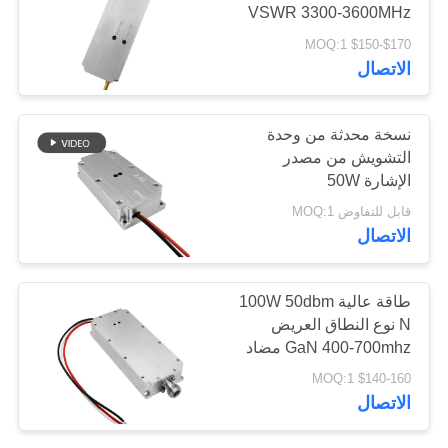
VSWR 3300-3600MHz
خريطة
وحدة مكافحة التشويش
$170-$150 MOQ:1
الموقع
الراديوية
18
الاتصال
مكبر طاقة النطاق
PRIVACY
نسخة محدثة من وحدة
العريض
POLICY
التشويش من مصدر
الإشارة 50W
قابل للتفاوض MOQ:1
الاتصال
15
طاقة عالية 100W 50dbm
N نوع النطاق العريض
مضخم أحادي الاتجاه
GaN 400-700mhz مضاد
الطائرات بدون طيار RF
$140-160 MOQ:1
وحدة التشويش
الاتصال