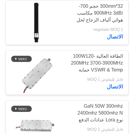
32*300mm حجم 700-
900MHz 3dBi مكاسب
12
هوائي ألياف الزجاج لحل
مكافحة FPV الطائرة بدون
negotiate MOQ:1
مكبر ثنائي الاتجاه
طيار
الاتصال
الطاقة العالية 100W120-
200MHz 3700-3900MHz
VSWR & Temp حماية
لورا رقمية FPVDJI الدفاع
96
قابل للتفاوض MOQ:1
عن الطائرات بدون طيار
الاتصال
جهاز تشويش إشارات
الطائرات بدون طيار
GaN 50W 300mhz
2400mhz 5800mhz N
نوع Lora عدادات الدفع
الرقمية RF وحدة مكافحة
قابل للتفاوض MOQ:1
الطائرات بدون طيار للأمن