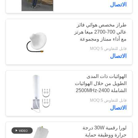
اللاسلكية WIFI
الاتصال
مراقبة
الجودة
طراز مخصص هوائي فائز
109
عالي 700-2700 ميغا هرتز
مع أداء ممتاز ومجموعة
وحدة تشويش FPV
اتصل
ترددية واسعة
قابل للتفاوض MOQ:5
بنا
الاتصال
أخبار
الهوائيات ذات المدى
الطويل من خلال الهوائيات
الشاملة 2400-2500MHz
36
مدونة
واجهة الذكور من النوع N
قابل للتفاوض MOQ:5
لتحقيق أقصى كفاءة في
الاتصال
مضخم طاقة RF
نقل الإشارة
اطلب
اقتباس
لورا رقمية 30W درجة
حرارة ووظيفة حماية