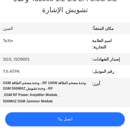
في
تشويش الإشارة
المعمل
مكان المنشأ:
الصين
مراقبة
اسم العلامة
TeXin
التجارية:
الجودة
إصدار الشهادات:
SGS, ISO9001
رقم الموديل:
TX-ATPA
اتصل
وحدة مضخم الطاقة RF 100W ، وحدة مضخم الطاقة GSM
أبرز:
بنا
RF ، وحدة تشويش GSM 500MHZ
,
,
GSM RF Power Amplifier Module
500MHZ GSM Jammer Module
أخبار
اتصل بنا!