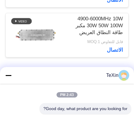
الاتصال
التشويش
4900-6000MHz 10W
30W 50W 100W مكبر
طاقة النطاق العريض
وحدة RF
قابل للتفاوض MOQ:1
الاتصال
فئات شعبية
TeXin
جميع
2:43 PM
وحدة تشويش
وحدة تشويش الإشارة
الطائرات بدون طيار
Good day, what product are you looking for?
وحدة تشويش FPV
مضخم طاقة RF