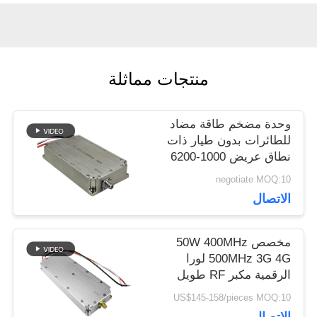
مدونة
اطلب
منتجات مماثلة
اقتباس
وحدة مضخم طاقة مضاد
خريطة
للطائرات بدون طيار ذات
نطاق عريض 1000-6200
الموقع
ميجاهرتز بقدرة 10 واط
negotiate MOQ:10
20 واط لإعاقة المسافات
الاتصال
الطويلة TX للحكومة
PRIVACY
مخصص 50W 400MHz
POLICY
500MHz 3G 4G لورا
الرقمية مكبر RF طويل
المدى وحدة مكافحة
US$145-158/pieces MOQ:10
الطائرات المسيرة نظام