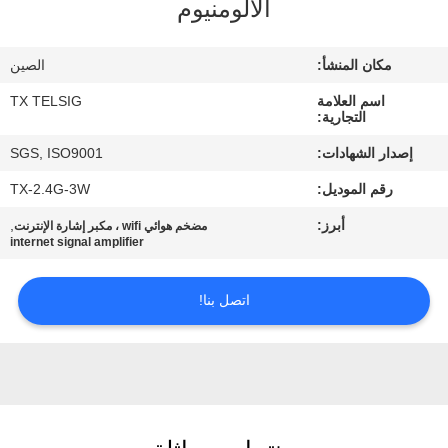
الألومنيوم
مراقبة
مكان المنشأ:
الصين
الجودة
اسم العلامة
TX TELSIG
التجارية:
اتصل
إصدار الشهادات:
SGS, ISO9001
بنا
رقم الموديل:
TX-2.4G-3W
أبرز:
,
مضخم هوائي wifi ، مكبر إشارة الإنترنت
أخبار
internet signal amplifier
اتصل بنا!
مدونة
اطلب
اقتباس