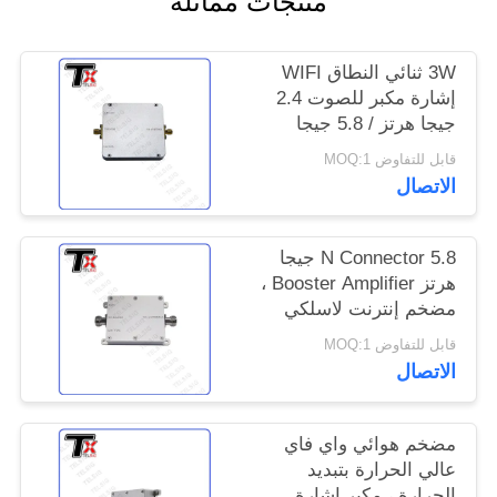
منتجات مماثلة
خريطة
الموقع
3W ثنائي النطاق WIFI
إشارة مكبر للصوت 2.4
جيجا هرتز / 5.8 جيجا
PRIVACY
هرتز لنظام المنزل الذكي
قابل للتفاوض MOQ:1
POLICY
الاتصال
N Connector 5.8 جيجا
هرتز Booster Amplifier ،
مضخم إنترنت لاسلكي
منخفض الضوضاء
قابل للتفاوض MOQ:1
الاتصال
مضخم هوائي واي فاي
عالي الحرارة بتبديد
الحرارة ، مكبر إشارة