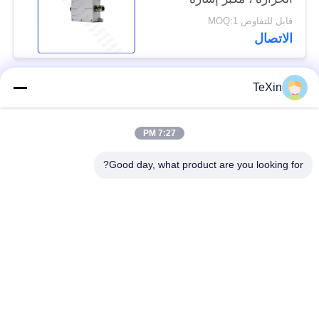
الهاتف الخلوي 0.27 كجم
قابل للتفاوض MOQ:1
الاتصال
TeXin
فئات شعبية
جميع
7:27 PM
وحدة تشويش
وحدة تشويش الإشارة
الطائرات بدون طيار
Good day, what product are you looking for?
وحدة تشويش FPV
مضخم طاقة RF
مكبر طاقة النطاق
مضخم أحادي الاتجاه
العريض
جهاز تشويش إشارات
مكبر ثنائي الاتجاه