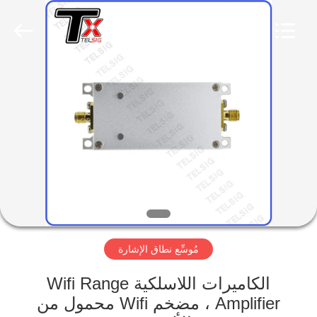
2026
Amplifier
module.
All
Rights
Reserved.
الصفحة
الرئيسية
منتجات
معلومات
عنا
مُوسِّع نطاق الإشارة
جولة
في
الكاميرات اللاسلكية Wifi Range
Amplifier ، مضخم Wifi محمول من
المعمل