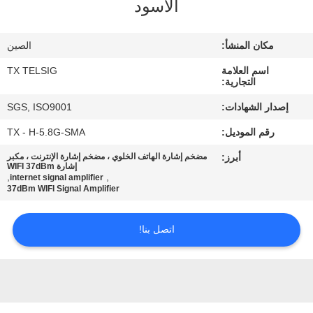
الأسود
مراقبة
مكان المنشأ:
الصين
الجودة
اسم العلامة
TX TELSIG
التجارية:
اتصل
إصدار الشهادات:
SGS, ISO9001
بنا
رقم الموديل:
TX - H-5.8G-SMA
أبرز:
مضخم إشارة الهاتف الخلوي ، مضخم إشارة الإنترنت ، مكبر
أخبار
إشارة WIFI 37dBm
,
,
internet signal amplifier
37dBm WIFI Signal Amplifier
مدونة
اتصل بنا!
اطلب
اقتباس