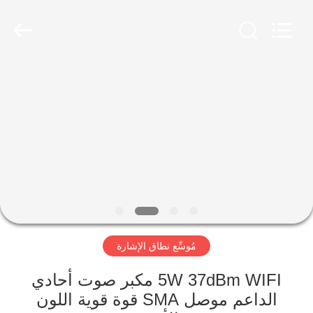
2026
Amplifier
module.
All
Rights
Reserved.
الصفحة
الرئيسية
منتجات
معلومات
عنا
مُوسِّع نطاق الإشارة
جولة
في
5W 37dBm WIFI مكبر صوت أحادي
الداعم موصل SMA قوة قوية اللون
المعمل