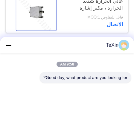
عالي الحرارة بتبديد
الحرارة ، مكبر إشارة
الهاتف الخلوي 0.27 كجم
قابل للتفاوض MOQ:1
الاتصال
TeXin
فئات شعبية
جميع
9:58 AM
وحدة تشويش
وحدة تشويش الإشارة
الطائرات بدون طيار
Good day, what product are you looking for?
وحدة تشويش FPV
مضخم طاقة RF
مكبر طاقة النطاق
مضخم أحادي الاتجاه
العريض