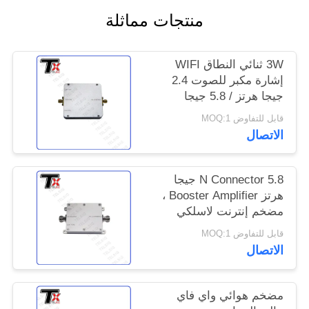
خريطة
منتجات مماثلة
الموقع
3W ثنائي النطاق WIFI
PRIVACY
إشارة مكبر للصوت 2.4
جيجا هرتز / 5.8 جيجا
POLICY
هرتز لنظام المنزل الذكي
قابل للتفاوض MOQ:1
الاتصال
N Connector 5.8 جيجا
هرتز Booster Amplifier ،
مضخم إنترنت لاسلكي
منخفض الضوضاء
قابل للتفاوض MOQ:1
الاتصال
مضخم هوائي واي فاي