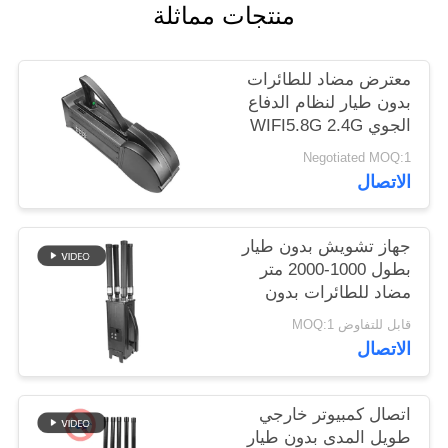
منتجات مماثلة
خريطة
الموقع
معترض مضاد للطائرات
بدون طيار لنظام الدفاع
PRIVACY
الجوي WIFI5.8G 2.4G
POLICY
GPS بدون طيار
Negotiated MOQ:1
الاتصال
جهاز تشويش بدون طيار
بطول 1000-2000 متر
مضاد للطائرات بدون
طيار لـ Mavic3 Mavic2
قابل للتفاوض MOQ:1
الاتصال
اتصال كمبيوتر خارجي
طويل المدى بدون طيار