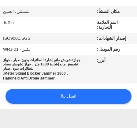
مكان المنشأ:
شنتشن، الصين
مراقبة
اسم العلامة
TeXin
الجودة
التجارية:
إصدار الشهادات:
ISO9001,SGS
اتصل
رقم الموديل:
تكس- WRJ-01
بنا
أبرز:
جهاز تشويش مانع إشارة الطائرات بدون طيار ، جهاز
تشويش مانع إشارة 1800 متر ، جهاز تشويش مضاد
للطائرات بدون طيار
أخبار
,
,
1800 Meter Signal Blocker Jammer
Handheld Anti Drone Jammer
مدونة
اتصل بنا!
اطلب
اقتباس