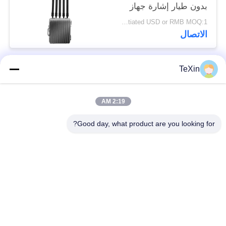
بدون طيار إشارة جهاز
تشويش لمستودع النفط
Negotiated USD or RMB MOQ:1
الاتصال
TeXin
فئات شعبية
جميع
2:19 AM
وحدة تشويش
وحدة تشويش الإشارة
الطائرات بدون طيار
Good day, what product are you looking for?
وحدة تشويش FPV
مضخم طاقة RF
مكبر طاقة النطاق
مضخم أحادي الاتجاه
العريض
جهاز تشويش إشارات