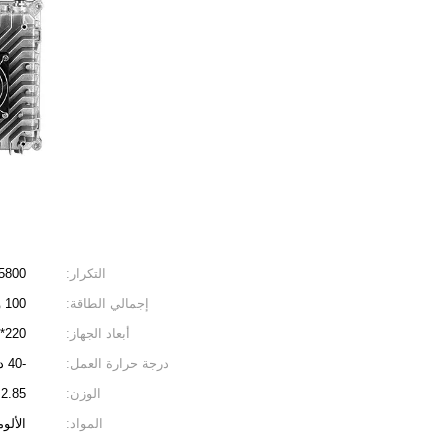
التكرار:
400-5800 ميجا
إجمالي الطاقة:
100 واط (مخصص)
أبعاد الجهاز:
220*156*240 مم
درجة حرارة العمل:
-40 درجة مئوية إلى +65 درجة مئوية
الوزن:
2.85 كجم
المواد:
الألو