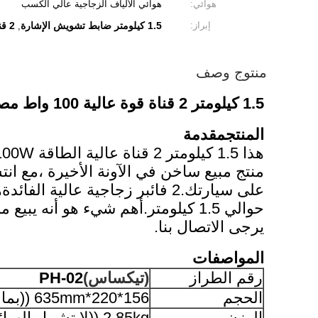
هوائي:
هوائي الألياف الزجاجية عالي الكسب
إبراز:
1.5 كيلومتر ضابط تشويش الإشارة
2 قناة جهاز تشويش الإشارة
,
منتوج وصف
1.5 كيلومتر 2 قناة قوة عالية 100 واط مصممة جديدة للسيارة الصعود للخارج الدفاع عن الطائرة بدون طيار لحماية السلامة
المنتج
مقدمة
منتج مبيع ساخن في الآونة الأخيرة ،مع ان
على سيارتك.2 فائبر زجاجية عال
يرجى الاتصال بنا.
المواصفات
رقم الطراز
(تيكساس)
PH-02
الحجم
156*220*635mm ((بما في ذلك الهوائي)
الوزن
2.85kg ((لا تشمل الهوائية)