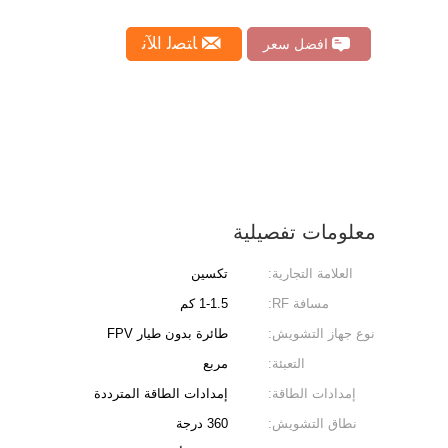
ﺎﺘﺼﻟ ﺍﻶﻧ
افضل سعر
معلومات تفصيلية
العلامة التجارية:
تكسين
مسافة RF:
1-1.5 كم
نوع جهاز التشويش:
طائرة بدون طيار FPV
التعبئة:
مربع
إمدادات الطاقة:
إمدادات الطاقة المترددة
نطاق التشويش:
360 درجة