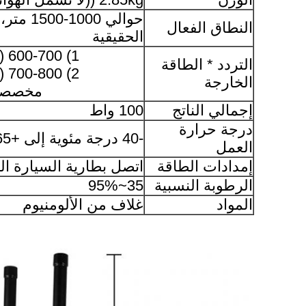
حوالي 000
النطاق الفعال
الحقيقية
1) 600-700 (50واط)
التردد * الطاقة
2) 700-800 (50واط)
الخارجة
مخصصة
إجمالي الناتج
100 واط
درجة حرارة
-40 درجة مئوية إلى +65 درجة مئوية
العمل
إمدادات الطاقة
اتصل بطارية السيارة ال
الرطوبة النسبية
35~95%
المواد
غلاف من الألومنيوم