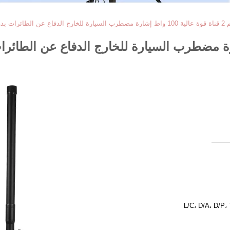
L/C، D/A، D/P،