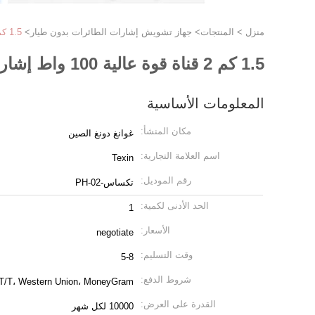
منزل
>
المنتجات
>
جهاز تشويش إشارات الطائرات بدون طيار
>
1.5 كم 2 قناة قوة عالية 100 واط إشارة مضطرب السيارة للخارج الدفاع عن الطائرات بدون طيار لحماية السلامة
1.5 كم 2 قناة قوة عالية 100 واط إشارة مضطرب السيارة للخارج الدفاع عن الطائرات بدون طيار لحماية السلامة
المعلومات الأساسية
مكان المنشأ:
غوانغ دونغ الصين
اسم العلامة التجارية:
Texin
رقم الموديل:
تكساس-PH-02
الحد الأدنى لكمية:
1
الأسعار:
negotiate
وقت التسليم:
5-8
شروط الدفع:
 T/T، Western Union، MoneyGram
القدرة على العرض:
10000 لكل شهر