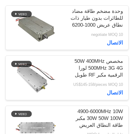
مدونة
وحدة مضخم طاقة مضاد
للطائرات بدون طيار ذات
اطلب
نطاق عريض 1000-6200
ميجاهرتز بقدرة 10 واط
negotiate MOQ:10
اقتباس
20 واط لإعاقة المسافات
الاتصال
الطويلة TX للحكومة
خريطة
مخصص 50W 400MHz
500MHz 3G 4G لورا
الموقع
الرقمية مكبر RF طويل
المدى وحدة مكافحة
US$145-158/pieces MOQ:10
الطائرات المسيرة نظام
الاتصال
PRIVACY
التشويش
POLICY
4900-6000MHz 10W
30W 50W 100W مكبر
طاقة النطاق العريض
وحدة RF